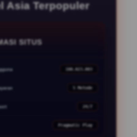
l Asia Terpopuler
MASI SITUS
ngguna
100.023.003
ayaran
5 Metode
ort
24/7
Pragmatic Play