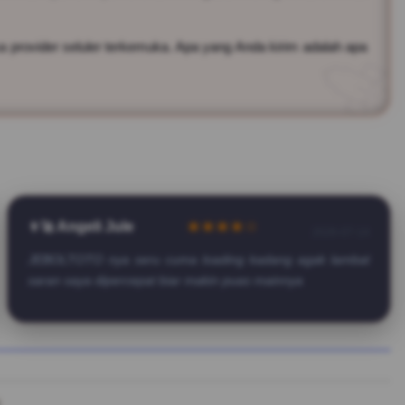
sa provider seluler terkemuka. Apa yang Anda kirim adalah apa
Angeli Jule
★★★★☆
2026-07-14
JEBOLTOTO nya seru cuma loading kadang agak lambat
saran saya dipercepat biar makin puas mainnya