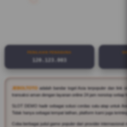
Layer Popup Close
JEBOLTOTO: Link Situ T
PENILAIAN PENGGUNA
S
120.123.003
JEBOLTOTO
adalah bandar togel Asia terpopuler dan link
transaksi aman dengan layanan online 24 jam nonstop setiap h
SLOT DEMO hadir sebagai solusi cerdas satu atap untuk Anda!
Tidak hanya sebagai tempat latihan, platform kami juga teri
Coba berbagai judul game populer dari provider internasional 