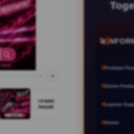
Toge
INFOR
Penilaian Pe
Sebelumnya
Berikutnya
Sistem Pemb
+4 lebih
Layanan Supp
banyak
Sistem