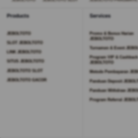
Footer Navigation
Products
Services
JEBOLTOTO
Promo & Bonus Harian
JEBOLTOTO
SLOT JEBOLTOTO
Turnamen & Event JEB
LINK JEBOLTOTO
Program VIP & Cashbac
SITUS JEBOLTOTO
JEBOLTOTO
JEBOLTOTO SLOT
Metode Pembayaran JE
JEBOLTOTO GACOR
Panduan Deposit JEBO
Panduan Withdraw JEB
Program Referral JEBO