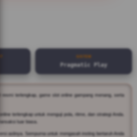
a dan Bandar Togel Asia
T
SISTEM
Pragmatic Play
l resmi terlengkap, game slot online gampang menang, serta
ine terlengkap untuk menguji pola, ritme, dan strategi Anda.
ansaksi luar biasa.
n versi aslinya. Sempurna untuk mengasah insting bertaruh Anda