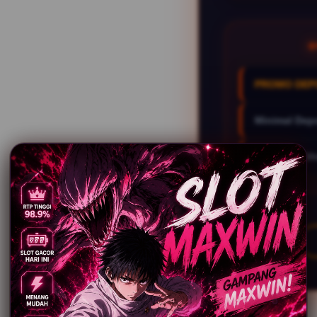
PROMO DEPO
Minimal Depo
Minimal Wit