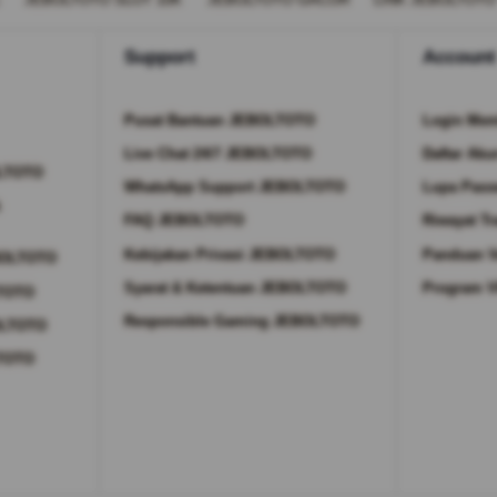
Support
Account
Pusat Bantuan JEBOLTOTO
Login Me
Live Chat 24/7 JEBOLTOTO
Daftar Ak
OLTOTO
WhatsApp Support JEBOLTOTO
Lupa Pas
k
FAQ JEBOLTOTO
Riwayat T
Kebijakan Privasi JEBOLTOTO
Panduan V
BOLTOTO
Syarat & Ketentuan JEBOLTOTO
Program 
LTOTO
Responsible Gaming JEBOLTOTO
OLTOTO
LTOTO