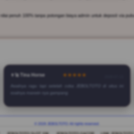
i nilai penuh 100% tanpa potongan biaya admin untuk deposit via pul
JEBOLTOTO
Tina Horse
★★★★★
2026-07-12
Awalnya ragu tapi setelah coba JEBOLTOTO di situs ini
soalnya maxwin nya gampang
© 2026 JEBOLTOTO. All rights reserved.
C
JEBOLTOTO SLOT 10K
JEBOLTOTO GACOR
LINK JEBOLTOTO