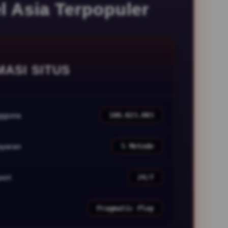
l Asia Terpopuler
MASI SITUS
ngguna
100.023.003
ayaran
5 Metode
ort
24/7
Pragmatic Play