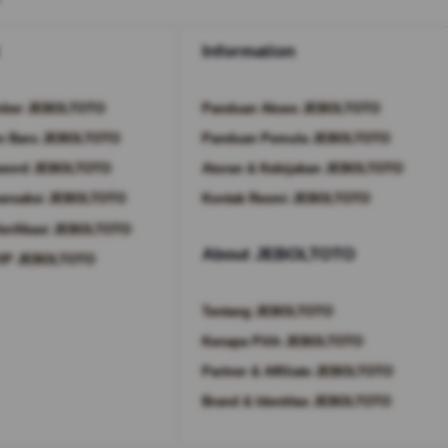
Information
mber JEBOLTOTO
Panduan Akses JEBOLTOTO
un Baru JEBOLTOTO
Panduan Pemula JEBOLTOTO
sword JEBOLTOTO
Aturan & Kebijakan JEBOLTOTO
ransaksi JEBOLTOTO
Kontak Resmi JEBOLTOTO
erifikasi JEBOLTOTO
About JEBOLTOTO
VIP JEBOLTOTO
Tentang JEBOLTOTO
Kenapa Pilih JEBOLTOTO
Partner & Affiliate JEBOLTOTO
Brand & Identitas JEBOLTOTO