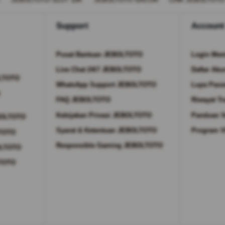
Support
Account
Pusat Bantuan JEBOLTOTO
Login Me
Live Chat 24/7 JEBOLTOTO
Daftar Ak
OLTOTO
WhatsApp Support JEBOLTOTO
Lupa Pas
k
FAQ JEBOLTOTO
Riwayat T
Kebijakan Privasi JEBOLTOTO
Panduan V
BOLTOTO
Syarat & Ketentuan JEBOLTOTO
Program 
LTOTO
Responsible Gaming JEBOLTOTO
OLTOTO
LTOTO