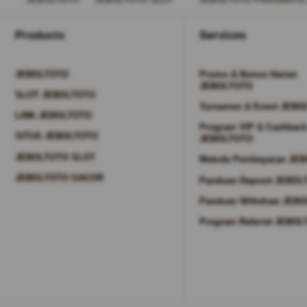
Footer Navigation
Products
Services
JEBOLTOTO
Promo & Bonus Harian
JEBOLTOTO
SLOT JEBOLTOTO
Turnamen & Event JEB
LINK JEBOLTOTO
Program VIP & Cashbac
SITUS JEBOLTOTO
JEBOLTOTO
JEBOLTOTO SLOT
Metode Pembayaran JE
JEBOLTOTO GACOR
Panduan Deposit JEBO
Panduan Withdraw JEB
Program Referral JEBO