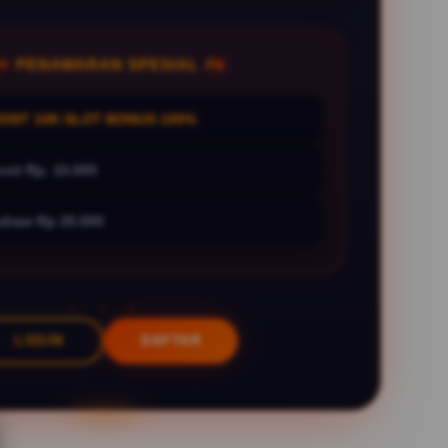
PENAWARAN SPESIAL
SIT 10K SLOT BONUS 100%
sit Rp. 10.000
hdraw Rp 25.000
LOGIN
DAFTAR