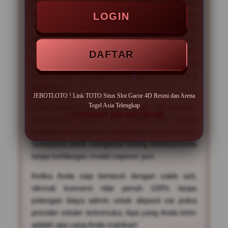
SLOT DEMO hadir sebagai solusi cerdas satu
atap untuk Anda! Kami menyediakan akses gratis
LOGIN
ke ribuan simulator mesin slot online terlengkap
untuk menguji pola, ritme, dan strategi Anda.
Tidak hanya sebagai tempat latihan, platform
DAFTAR
kami juga terintegrasi dengan gerbang taruhan
resmi yang menawarkan kemudahan transaksi
luar biasa.
JEBOTLOTO ! Link TOTO Situs Slot Gacor 4D Resmi dan Arena
Togel Asia Telengkap
Coba berbagai judul game populer dari provider
© COPYRIGHT 2026 HOKIEMAS88
internasional dengan fitur, grafik, dan tingkat
volatilitas yang persis sama dengan versi aslinya.
Sempurna untuk mengasah insting bertaruh Anda
tanpa kehilangan modal sepeser pun.
Ketika Anda siap bertaruh dengan saldo asli,
nikmati konversi nilai penuh 100% tanpa
potongan biaya admin untuk deposit via pulsa
provider seluler terkemuka. Apa yang Anda kirim
adalah apa yang Anda mainkan!