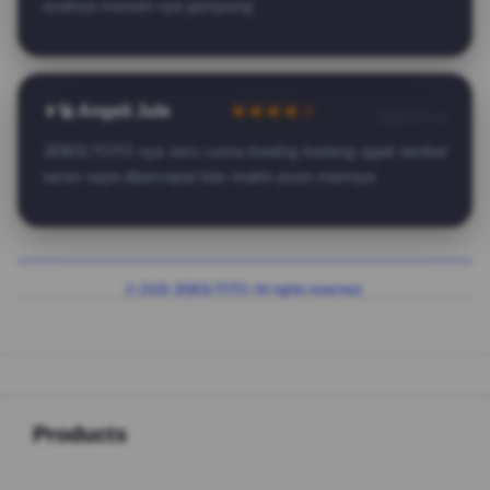
soalnya maxwin nya gampang
Angeli Jule
★★★★☆
2026-07-14
JEBOLTOTO nya seru cuma loading kadang agak lambat
saran saya dipercepat biar makin puas mainnya
© 2026 JEBOLTOTO. All rights reserved.
Buka
Footer Navigation
Products