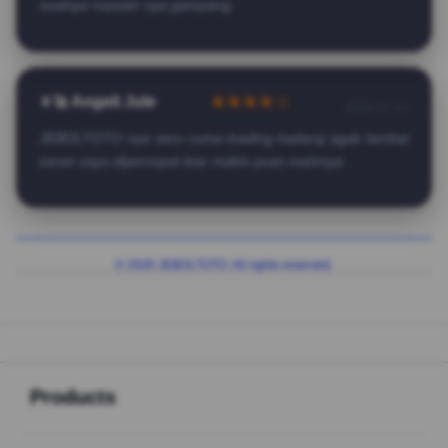
soalnya maxwin nya gampang
Angeli Jule
★★★★☆
2026-07-14
JEBOLTOTO nya seru cuma loading kadang agak lambat
saran saya dipercepat biar makin puas mainnya
© 2026 JEBOLTOTO. All rights reserved.
Buka
Footer Navigation
Products