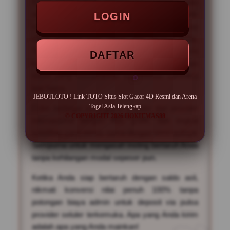
SLOT DEMO hadir sebagai solusi cerdas satu
atap untuk Anda! Kami menyediakan akses gratis
LOGIN
ke ribuan simulator mesin slot online terlengkap
untuk menguji pola, ritme, dan strategi Anda.
Tidak hanya sebagai tempat latihan, platform
DAFTAR
kami juga terintegrasi dengan gerbang taruhan
resmi yang menawarkan kemudahan transaksi
luar biasa.
JEBOTLOTO ! Link TOTO Situs Slot Gacor 4D Resmi dan Arena
Togel Asia Telengkap
Coba berbagai judul game populer dari provider
© COPYRIGHT 2026 HOKIEMAS88
internasional dengan fitur, grafik, dan tingkat
volatilitas yang persis sama dengan versi aslinya.
Sempurna untuk mengasah insting bertaruh Anda
tanpa kehilangan modal sepeser pun.
Ketika Anda siap bertaruh dengan saldo asli,
nikmati konversi nilai penuh 100% tanpa
potongan biaya admin untuk deposit via pulsa
provider seluler terkemuka. Apa yang Anda kirim
adalah apa yang Anda mainkan!