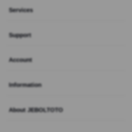
Buka
Services
Buka
Support
Buka
Account
Buka
Information
Buka
About JEBOLTOTO