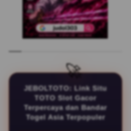
JEBOLTOTO: Link Situ
TOTO Slot Gacor
Terpercaya dan Bandar
Togel Asia Terpopuler