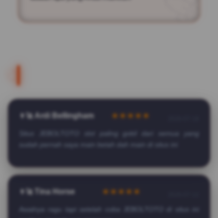
ULASAN TERBARU KOMUNITAS
JEBOLTOTO
Ardi Bellingham
★★★★★
2026-07-18
Situs JEBOLTOTO slot paling gokil dari semua yang
sudah pernah saya main betah dah main di situs ini
Tina Horse
★★★★★
2026-07-12
Awalnya ragu tapi setelah coba JEBOLTOTO di situs ini