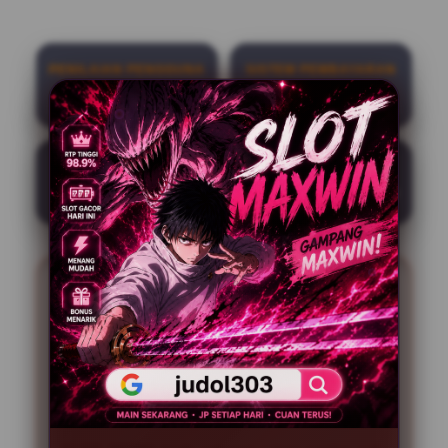
PENILAIAN PENGGUNA
SISTEM PEMBAYARAN
120.123.003
5 Metode
LAYANAN SUPPORT
SISTEM
24/7
Pragmatic Play
JEBOLTOTO
adalah bandar togel Asia terpopuler
dan link situs TOTO slot gacor terpercaya. Kami
menyediakan pasaran togel resmi terlengkap,
game slot online gampang menang, serta
transaksi aman dengan layanan online 24 jam
nonstop setiap hari!