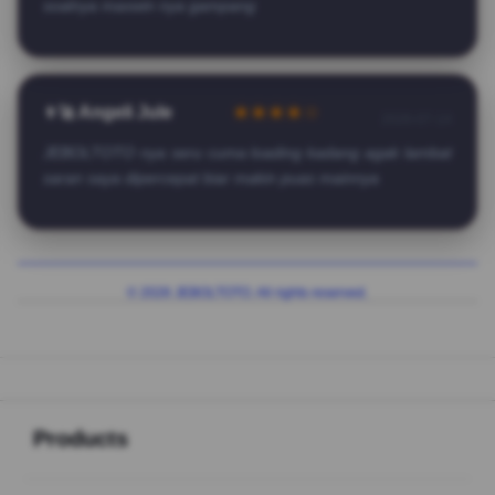
soalnya maxwin nya gampang
Angeli Jule
★★★★☆
2026-07-14
JEBOLTOTO nya seru cuma loading kadang agak lambat
saran saya dipercepat biar makin puas mainnya
© 2026 JEBOLTOTO. All rights reserved.
Buka
Footer Navigation
Products