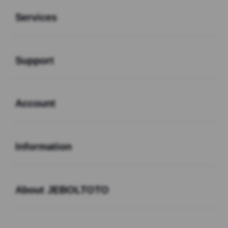
Buka
Services
Buka
Support
Buka
Account
Buka
Information
Buka
About JEBOLTOTO