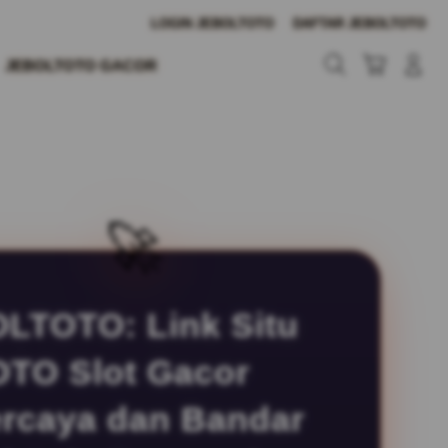
LOGIN JEBOLTOTO
DAFTAR JEBOLTOTO
Cari
Troli
Login/Sign-Up
JEBOLTOTO GACOR
Cari
LTOTO: Link Situ
OTO Slot Gacor
ercaya dan Bandar