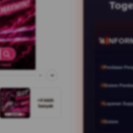
Toge
INFOR
Penilaian Pe
Sebelumnya
Berikutnya
Sistem Pemb
+4 lebih
Layanan Supp
banyak
Sistem