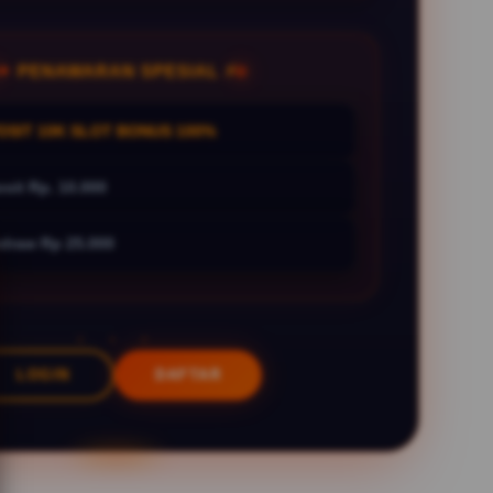
PENAWARAN SPESIAL
SIT 10K SLOT BONUS 100%
sit Rp. 10.000
hdraw Rp 25.000
LOGIN
DAFTAR