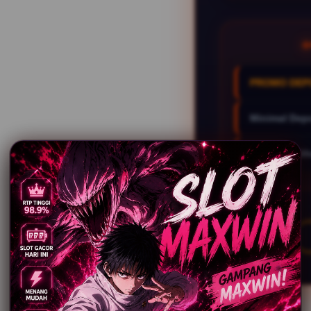
PROMO DEPO
Minimal Depo
Minimal Wit