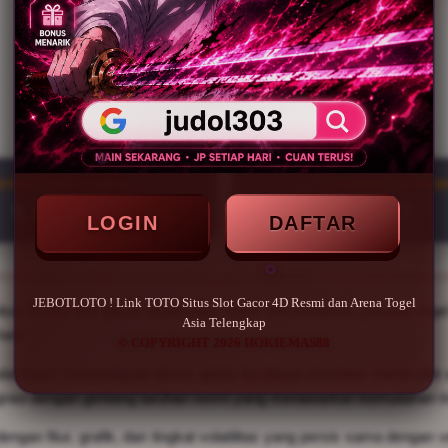
OTO Slot Gacor Terpercay
Terpopuler
ISTEM PEMBAYARAN
LAYANAN SUPPOR
5 Metode
24/7
LOGIN
DAFTAR
JEBOTLOTO ! Link TOTO Situs Slot Gacor 4D Resmi dan Arena Togel
 situs TOTO slot gacor terpercaya. Kami menyediakan pasaran toge
Asia Telengkap
ari!
© COPYRIGHT 2026 HOKIEMAS88
 Kami menyediakan akses gratis ke ribuan simulator mesin slot onl
ntegrasi dengan gerbang taruhan resmi yang menawarkan kemudahan tr
dengan fitur, grafik, dan tingkat volatilitas yang persis sama denga