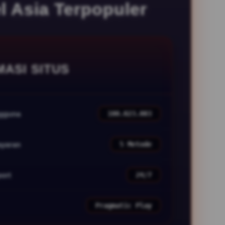
l Asia Terpopuler
MASI SITUS
ngguna
100.023.003
ayaran
5 Metode
ort
24/7
Pragmatic Play