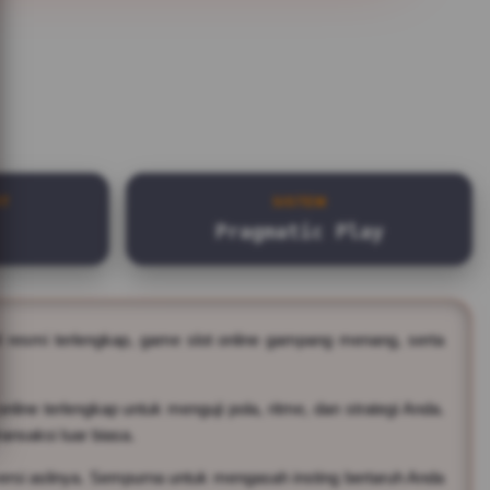
a dan Bandar Togel Asia
T
SISTEM
Pragmatic Play
l resmi terlengkap, game slot online gampang menang, serta
ine terlengkap untuk menguji pola, ritme, dan strategi Anda.
ansaksi luar biasa.
n versi aslinya. Sempurna untuk mengasah insting bertaruh Anda