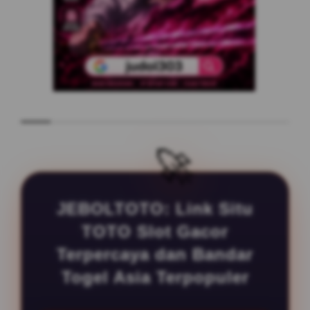
JEBOLTOTO: Link Situ
TOTO Slot Gacor
Terpercaya dan Bandar
Togel Asia Terpopuler