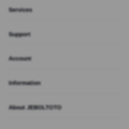
Buka
Services
Buka
Support
Buka
Account
Buka
Information
Buka
About JEBOLTOTO