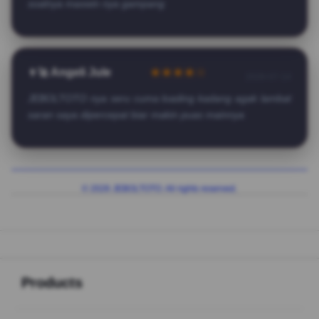
soalnya maxwin nya gampang
Angeli Jule
★★★★☆
2026-07-14
JEBOLTOTO nya seru cuma loading kadang agak lambat
saran saya dipercepat biar makin puas mainnya
© 2026 JEBOLTOTO. All rights reserved.
Buka
Footer Navigation
Products