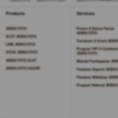
Footer Navigation
Products
Services
JEBOLTOTO
Promo & Bonus Harian
JEBOLTOTO
SLOT JEBOLTOTO
Turnamen & Event JEB
LINK JEBOLTOTO
Program VIP & Cashbac
SITUS JEBOLTOTO
JEBOLTOTO
JEBOLTOTO SLOT
Metode Pembayaran JE
JEBOLTOTO GACOR
Panduan Deposit JEBO
Panduan Withdraw JEB
Program Referral JEBO