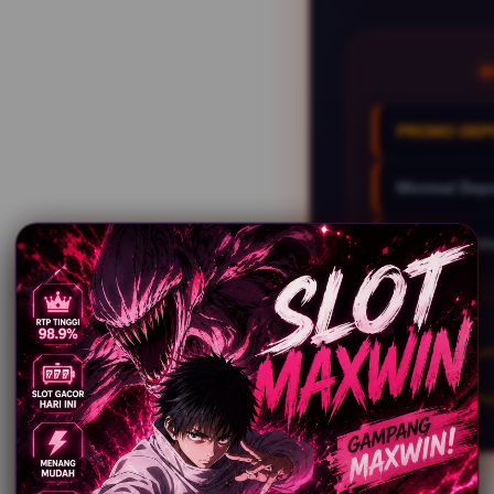
PROMO DEPO
Minimal Depo
Minimal Wit