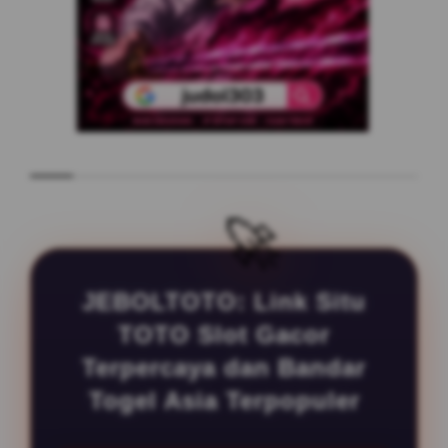
JEBOLTOTO: Link Situ
TOTO Slot Gacor
Terpercaya dan Bandar
Togel Asia Terpopuler