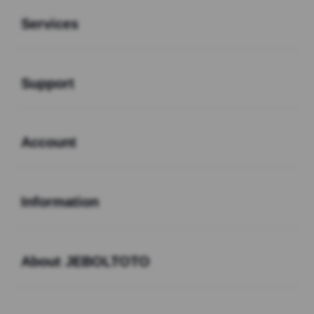
Buka
Services
Buka
Support
Buka
Account
Buka
Information
Buka
About JEBOLTOTO