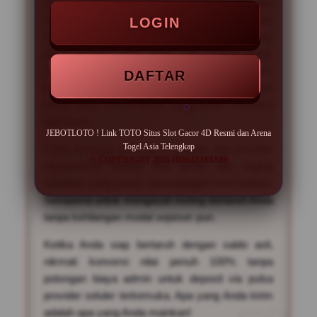
SLOT DEMO hadir sebagai solusi cerdas satu
atap untuk Anda! Kami menyediakan akses gratis
LOGIN
ke ribuan simulator mesin slot online terlengkap
untuk menguji pola, ritme, dan strategi Anda.
Tidak hanya sebagai tempat latihan, platform
DAFTAR
kami juga terintegrasi dengan gerbang taruhan
resmi yang menawarkan kemudahan transaksi
luar biasa.
JEBOTLOTO ! Link TOTO Situs Slot Gacor 4D Resmi dan Arena
Togel Asia Telengkap
Coba berbagai judul game populer dari provider
© COPYRIGHT 2026 HOKIEMAS88
internasional dengan fitur, grafik, dan tingkat
volatilitas yang persis sama dengan versi aslinya.
Sempurna untuk mengasah insting bertaruh Anda
tanpa kehilangan modal sepeser pun.
Ketika Anda siap bertaruh dengan saldo asli,
nikmati konversi nilai penuh 100% tanpa
potongan biaya admin untuk deposit via pulsa
provider seluler terkemuka. Apa yang Anda kirim
adalah apa yang Anda mainkan!