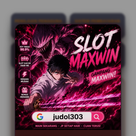
PENILAIAN PENGGUNA
SISTEM PEMBAYARAN
120.123.003
5 Metode
LAYANAN SUPPORT
SISTEM
24/7
Pragmatic Play
JEBOLTOTO
adalah bandar togel Asia terpopuler
dan link situs TOTO slot gacor terpercaya. Kami
menyediakan pasaran togel resmi terlengkap,
game slot online gampang menang, serta
transaksi aman dengan layanan online 24 jam
nonstop setiap hari!