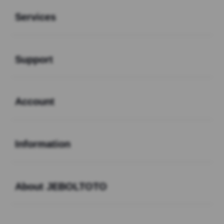
Buka
Services
Buka
Support
Buka
Account
Buka
Information
Buka
About JEBOLTOTO