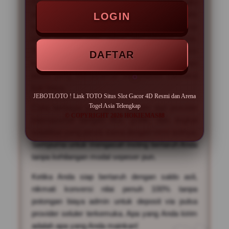
SLOT DEMO hadir sebagai solusi cerdas satu
atap untuk Anda! Kami menyediakan akses gratis
LOGIN
ke ribuan simulator mesin slot online terlengkap
untuk menguji pola, ritme, dan strategi Anda.
Tidak hanya sebagai tempat latihan, platform
DAFTAR
kami juga terintegrasi dengan gerbang taruhan
resmi yang menawarkan kemudahan transaksi
luar biasa.
JEBOTLOTO ! Link TOTO Situs Slot Gacor 4D Resmi dan Arena
Togel Asia Telengkap
Coba berbagai judul game populer dari provider
© COPYRIGHT 2026 HOKIEMAS88
internasional dengan fitur, grafik, dan tingkat
volatilitas yang persis sama dengan versi aslinya.
Sempurna untuk mengasah insting bertaruh Anda
tanpa kehilangan modal sepeser pun.
Ketika Anda siap bertaruh dengan saldo asli,
nikmati konversi nilai penuh 100% tanpa
potongan biaya admin untuk deposit via pulsa
provider seluler terkemuka. Apa yang Anda kirim
adalah apa yang Anda mainkan!