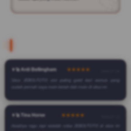
ULASAN TERBARU KOMUNITAS
JEBOLTOTO
Ardi Bellingham
★★★★★
2026-07-18
Situs JEBOLTOTO slot paling gokil dari semua yang
sudah pernah saya main betah dah main di situs ini
Tina Horse
★★★★★
2026-07-12
Awalnya ragu tapi setelah coba JEBOLTOTO di situs ini