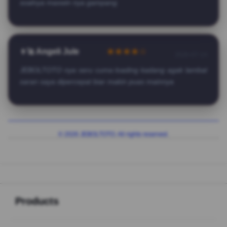
soalnya maxwin nya gampang
Angeli Jule
★★★★☆
2026-07-14
JEBOLTOTO nya seru cuma loading kadang agak lambat
saran saya dipercepat biar makin puas mainnya
© 2026 JEBOLTOTO. All rights reserved.
Buka
Footer Navigation
Products