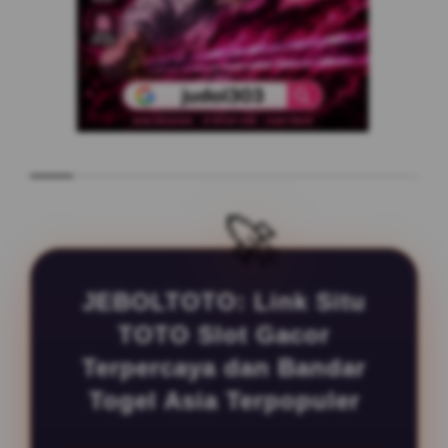
JEBOLTOTO: Link Situ
TOTO Slot Gacor
Terpercaya dan Bandar
Togel Asia Terpopuler