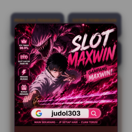
PENILAIAN PENGGUNA
SISTEM PEMBAYARAN
120.123.003
5 Metode
LAYANAN SUPPORT
SISTEM
24/7
Pragmatic Play
JEBOLTOTO
adalah bandar togel Asia terpopuler
dan link situs TOTO slot gacor terpercaya. Kami
menyediakan pasaran togel resmi terlengkap,
game slot online gampang menang, serta
transaksi aman dengan layanan online 24 jam
nonstop setiap hari!