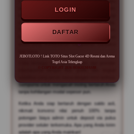
SLOT DEMO hadir sebagai solusi cerdas satu
atap untuk Anda! Kami menyediakan akses gratis
LOGIN
ke ribuan simulator mesin slot online terlengkap
untuk menguji pola, ritme, dan strategi Anda.
Tidak hanya sebagai tempat latihan, platform
DAFTAR
kami juga terintegrasi dengan gerbang taruhan
resmi yang menawarkan kemudahan transaksi
luar biasa.
JEBOTLOTO ! Link TOTO Situs Slot Gacor 4D Resmi dan Arena
Togel Asia Telengkap
Coba berbagai judul game populer dari provider
© COPYRIGHT 2026 HOKIEMAS88
internasional dengan fitur, grafik, dan tingkat
volatilitas yang persis sama dengan versi aslinya.
Sempurna untuk mengasah insting bertaruh Anda
tanpa kehilangan modal sepeser pun.
Ketika Anda siap bertaruh dengan saldo asli,
nikmati konversi nilai penuh 100% tanpa
potongan biaya admin untuk deposit via pulsa
provider seluler terkemuka. Apa yang Anda kirim
adalah apa yang Anda mainkan!