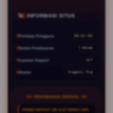
INFORMASI SITUS
Penilaian Pengguna
100.023.003
Sistem Pembayaran
5 Metode
Layanan Support
24/7
Sistem
Pragmatic Play
PENAWARAN SPESIAL
PROMO DEPOSIT 10K SLOT BONUS 100%