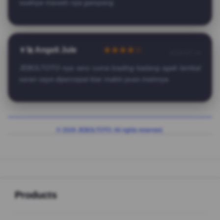
soalnya maxwin nya gampang
Angeli Jule
★★★★☆
2026-07-14
JEBOLTOTO nya seru cuma loading kadang agak lambat
saran saya dipercepat biar makin puas mainnya
© 2026 JEBOLTOTO. All rights reserved.
Buka
Footer Navigation
Products