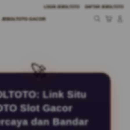
LOGIN JEBOLTOTO
DAFTAR JEBOLTOTO
Cari
Troli
Login/Sign-Up
JEBOLTOTO GACOR
Cari
LTOTO: Link Situ
OTO Slot Gacor
ercaya dan Bandar