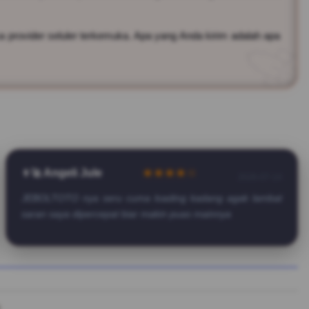
sa provider seluler terkemuka. Apa yang Anda kirim adalah apa
Angeli Jule
★★★★☆
2026-07-14
JEBOLTOTO nya seru cuma loading kadang agak lambat
saran saya dipercepat biar makin puas mainnya