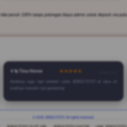
i nilai penuh 100% tanpa potongan biaya admin untuk deposit via pul
JEBOLTOTO
Tina Horse
★★★★★
2026-07-12
Awalnya ragu tapi setelah coba JEBOLTOTO di situs ini
soalnya maxwin nya gampang
© 2026 JEBOLTOTO. All rights reserved.
C
JEBOLTOTO SLOT 10K
JEBOLTOTO GACOR
LINK JEBOLTOTO