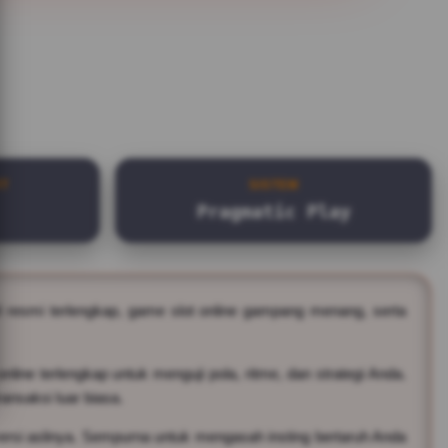
a dan Bandar Togel Asia
T
SISTEM
Pragmatic Play
l resmi terlengkap, game slot online gampang menang, serta
ine terlengkap untuk menguji pola, ritme, dan strategi Anda.
ansaksi luar biasa.
n versi aslinya. Sempurna untuk mengasah insting bertaruh Anda