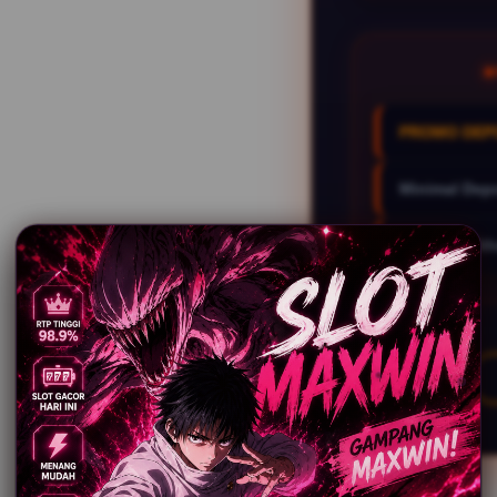
PROMO DEPO
Minimal Depo
Minimal Wit