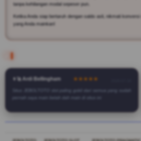
tanpa kehilangan modal sepeser pun.
Ketika Anda siap bertaruh dengan saldo asli, nikmati konvers
yang Anda mainkan!
ULASAN TERBARU KOMUNITAS 
Ardi Bellingham
★★★★★
2026-07-18
Situs JEBOLTOTO slot paling gokil dari semua yang sudah
pernah saya main betah dah main di situs ini
JEBOLTOTO
JEBOLTOTO SLOT
JEBOLTOTO PRAGMATI