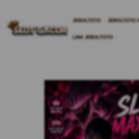
Skip
to
content
JEBOLTOTO
JEBOLTOTO 
LINK JEBOLTOTO
Buka Info Lebih Lanjut