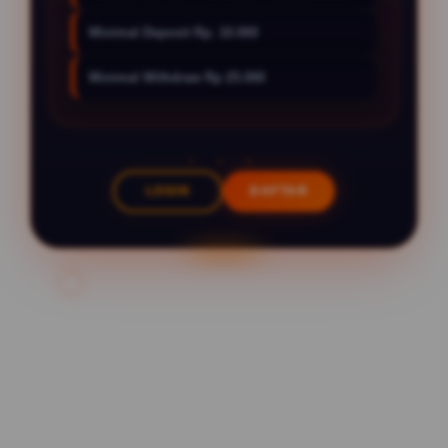
Minimal Deposit Rp. 10.000
Minimal Withdraw Rp 25.000
LOGIN
DAFTAR
Layer Popup Close
JEBOLTOTO: Link Situ
TOTO Slot Gacor Terpercaya
dan Bandar Togel Asia
Terpopuler