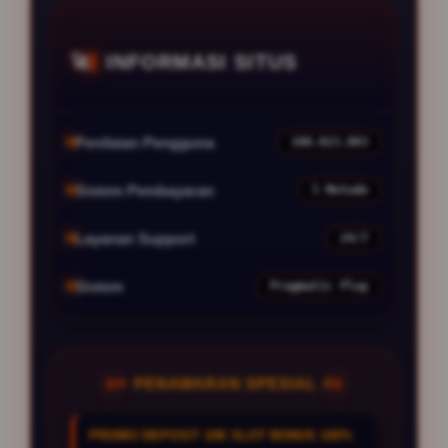
INFORMASI SITUS
Penilaian Pengguna
100.023.003
Sistem Pembayaran
5 Metode
Layanan Support
24/7
Sistem
Pragmatic Play
PENAWARAN SPESIAL
PROMO DEPOSIT 10K SLOT BONUS 100%