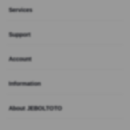
Buka
Services
Buka
Support
Buka
Account
Buka
Information
Buka
About JEBOLTOTO