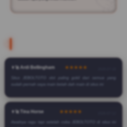
ULASAN TERBARU KOMUNITAS
JEBOLTOTO
Ardi Bellingham
★★★★★
2026-07-18
Situs JEBOLTOTO slot paling gokil dari semua yang
sudah pernah saya main betah dah main di situs ini
Tina Horse
★★★★★
2026-07-12
Awalnya ragu tapi setelah coba JEBOLTOTO di situs ini