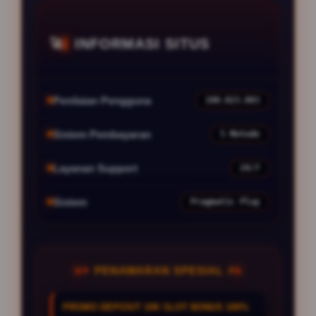
INFORMASI SITUS
Penilaian Pengguna
100.023.003
Sistem Pembayaran
5 Metode
Layanan Support
24/7
Sistem
Pragmatic Play
PENAWARAN SPESIAL
PROMO DEPOSIT 10K SLOT BONUS 100%