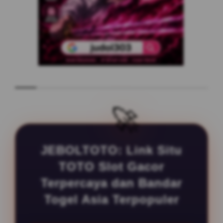
JEBOLTOTO: Link Situ
TOTO Slot Gacor
Terpercaya dan Bandar
Togel Asia Terpopuler