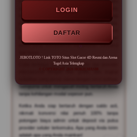
SLOT DEMO hadir sebagai solusi cerdas satu
atap untuk Anda! Kami menyediakan akses gratis
LOGIN
ke ribuan simulator mesin slot online terlengkap
untuk menguji pola, ritme, dan strategi Anda.
Tidak hanya sebagai tempat latihan, platform
DAFTAR
kami juga terintegrasi dengan gerbang taruhan
resmi yang menawarkan kemudahan transaksi
luar biasa.
JEBOTLOTO ! Link TOTO Situs Slot Gacor 4D Resmi dan Arena
Togel Asia Telengkap
Coba berbagai judul game populer dari provider
© COPYRIGHT 2026 HOKIEMAS88
internasional dengan fitur, grafik, dan tingkat
volatilitas yang persis sama dengan versi aslinya.
Sempurna untuk mengasah insting bertaruh Anda
tanpa kehilangan modal sepeser pun.
Ketika Anda siap bertaruh dengan saldo asli,
nikmati konversi nilai penuh 100% tanpa
potongan biaya admin untuk deposit via pulsa
provider seluler terkemuka. Apa yang Anda kirim
adalah apa yang Anda mainkan!