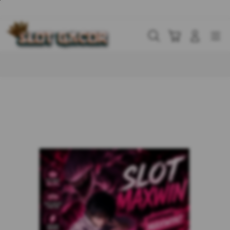
Skip
to
content
Cari
Troli
Login
Navigation
Buka Info Lebih Lanjut