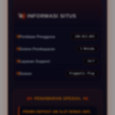
INFORMASI SITUS
Penilaian Pengguna
100.023.003
Sistem Pembayaran
5 Metode
Layanan Support
24/7
Sistem
Pragmatic Play
PENAWARAN SPESIAL
PROMO DEPOSIT 10K SLOT BONUS 100%