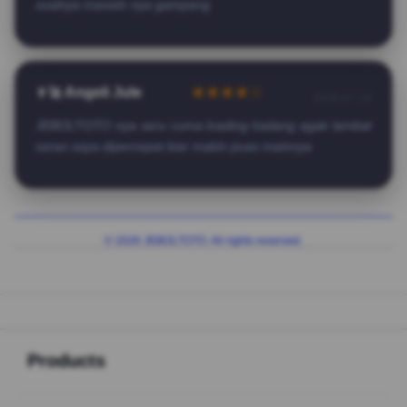
soalnya maxwin nya gampang
Angeli Jule
★★★★☆
2026-07-14
JEBOLTOTO nya seru cuma loading kadang agak lambat
saran saya dipercepat biar makin puas mainnya
© 2026 JEBOLTOTO. All rights reserved.
Buka
Footer Navigation
Products