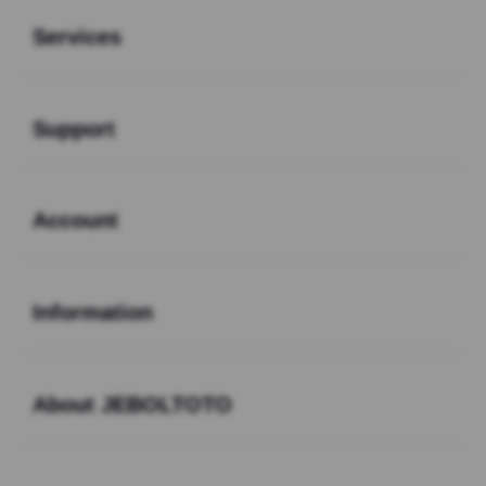
Buka
Services
Buka
Support
Buka
Account
Buka
Information
Buka
About JEBOLTOTO