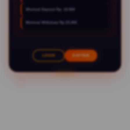
Minimal Deposit Rp. 10.000
Minimal Withdraw Rp 25.000
LOGIN
DAFTAR
Layer Popup Close
JEBOLTOTO: Link Situ
TOTO Slot Gacor Terpercaya
dan Bandar Togel Asia
Terpopuler