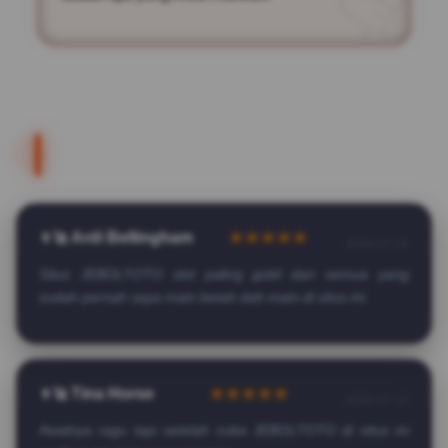
ULASAN TERBARU KOMUNITAS
JEBOLTOTO
Ardi Bellingham
★★★★★
2026-07-18
Situs JEBOLTOTO slot paling gokil dari semua yang
sudah pernah saya main betah dah main di situs ini
Tina Horse
★★★★★
2026-07-12
Awalnya ragu tapi setelah coba JEBOLTOTO di situs ini