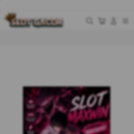
Skip
to
content
Cari
Troli
Login
Navigation
Buka Info Lebih Lanjut