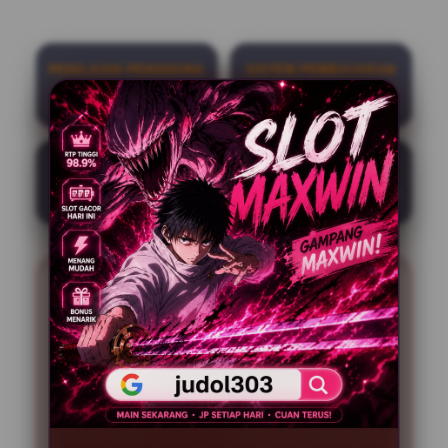
PENILAIAN PENGGUNA
SISTEM PEMBAYARAN
120.123.003
5 Metode
LAYANAN SUPPORT
SISTEM
24/7
Pragmatic Play
JEBOLTOTO
adalah bandar togel Asia terpopuler
dan link situs TOTO slot gacor terpercaya. Kami
menyediakan pasaran togel resmi terlengkap,
game slot online gampang menang, serta
transaksi aman dengan layanan online 24 jam
nonstop setiap hari!