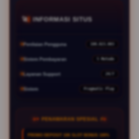
INFORMASI SITUS
Penilaian Pengguna
100.023.003
Sistem Pembayaran
5 Metode
Layanan Support
24/7
Sistem
Pragmatic Play
PENAWARAN SPESIAL
PROMO DEPOSIT 10K SLOT BONUS 100%