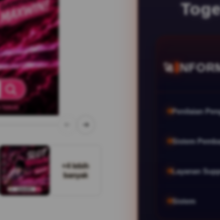
Toge
INFOR
Penilaian Pe
Sebelumnya
Berikutnya
Sistem Pemb
+4 lebih
Layanan Supp
banyak
Sistem