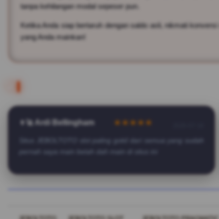
tanpa kehilangan modal sepeser pun.
Ketika Anda siap bertaruh dengan saldo asli, nikmati konvers
yang Anda mainkan!
ULASAN TERBARU KOMUNITAS 
Ardi Bellingham
★★★★★
2026-07-18
Situs JEBOLTOTO slot paling gokil dari semua yang sudah
pernah saya main betah dah main di situs ini
JEBOLTOTO
JEBOLTOTO SLOT
JEBOLTOTO PRAGMATI