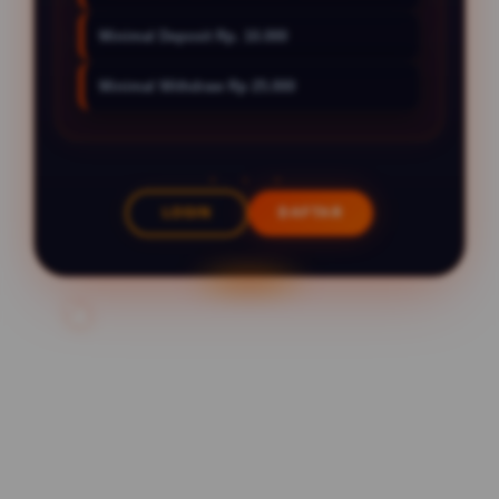
Minimal Deposit Rp. 10.000
Minimal Withdraw Rp 25.000
LOGIN
DAFTAR
Layer Popup Close
JEBOLTOTO: Link Situ
TOTO Slot Gacor Terpercaya
dan Bandar Togel Asia
Terpopuler