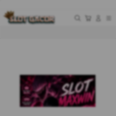
Skip
to
content
Cari
Troli
Login
Navigation
Buka Info Lebih Lanjut