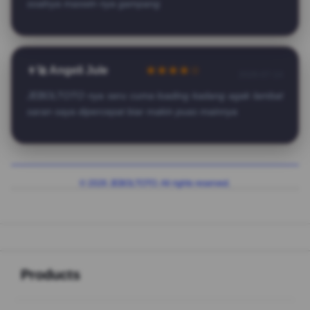
soalnya maxwin nya gampang
Angeli Jule
★★★★☆
2026-07-14
JEBOLTOTO nya seru cuma loading kadang agak lambat
saran saya dipercepat biar makin puas mainnya
© 2026 JEBOLTOTO. All rights reserved.
Buka
Footer Navigation
Products