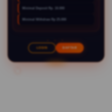
Minimal Deposit Rp. 10.000
Minimal Withdraw Rp 25.000
LOGIN
DAFTAR
Layer Popup Close
JEBOLTOTO: Link Situ
TOTO Slot Gacor Terpercaya
dan Bandar Togel Asia
Terpopuler