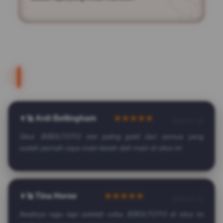
ULASAN TERBARU KOMUNITAS
JEBOLTOTO
Ardi Bellingham
★★★★★
2026-07-18
Situs JEBOLTOTO slot paling gokil dari semua yang
sudah pernah saya main betah dah main di situs ini
Tina Horse
★★★★★
2026-07-12
Awalnya ragu tapi setelah coba JEBOLTOTO di situs ini