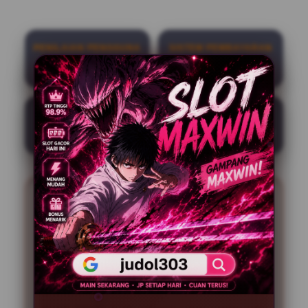
PENILAIAN PENGGUNA
SISTEM PEMBAYARAN
120.123.003
5 Metode
LAYANAN SUPPORT
SISTEM
24/7
Pragmatic Play
JEBOLTOTO
adalah bandar togel Asia terpopuler
dan link situs TOTO slot gacor terpercaya. Kami
menyediakan pasaran togel resmi terlengkap,
game slot online gampang menang, serta
transaksi aman dengan layanan online 24 jam
nonstop setiap hari!