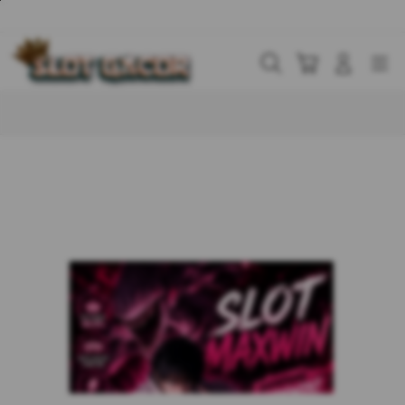
Skip
to
content
Cari
Troli
Login
Navigation
Buka Info Lebih Lanjut