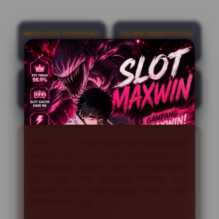
PENILAIAN PENGGUNA
SISTEM PEMBAYARAN
120.123.003
5 Metode
LAYANAN SUPPORT
SISTEM
24/7
Pragmatic Play
JEBOLTOTO
adalah bandar togel Asia terpopuler
dan link situs TOTO slot gacor terpercaya. Kami
menyediakan pasaran togel resmi terlengkap,
game slot online gampang menang, serta
transaksi aman dengan layanan online 24 jam
nonstop setiap hari!