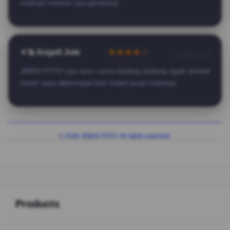
soalnya maxwin nya gampang
Angeli Jule
★★★★☆
2026-07-14
JEBOLTOTO nya seru cuma loading kadang agak lambat
saran saya dipercepat biar makin puas mainnya
© 2026 JEBOLTOTO. All rights reserved.
Buka
Footer Navigation
Products