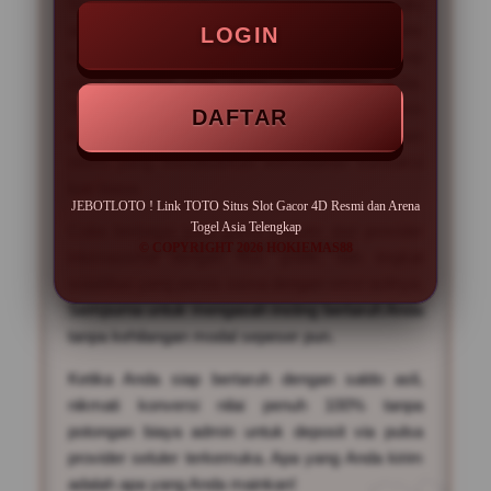
SLOT DEMO hadir sebagai solusi cerdas satu
atap untuk Anda! Kami menyediakan akses gratis
LOGIN
ke ribuan simulator mesin slot online terlengkap
untuk menguji pola, ritme, dan strategi Anda.
Tidak hanya sebagai tempat latihan, platform
DAFTAR
kami juga terintegrasi dengan gerbang taruhan
resmi yang menawarkan kemudahan transaksi
luar biasa.
JEBOTLOTO ! Link TOTO Situs Slot Gacor 4D Resmi dan Arena
Togel Asia Telengkap
Coba berbagai judul game populer dari provider
© COPYRIGHT 2026 HOKIEMAS88
internasional dengan fitur, grafik, dan tingkat
volatilitas yang persis sama dengan versi aslinya.
Sempurna untuk mengasah insting bertaruh Anda
tanpa kehilangan modal sepeser pun.
Ketika Anda siap bertaruh dengan saldo asli,
nikmati konversi nilai penuh 100% tanpa
potongan biaya admin untuk deposit via pulsa
provider seluler terkemuka. Apa yang Anda kirim
adalah apa yang Anda mainkan!