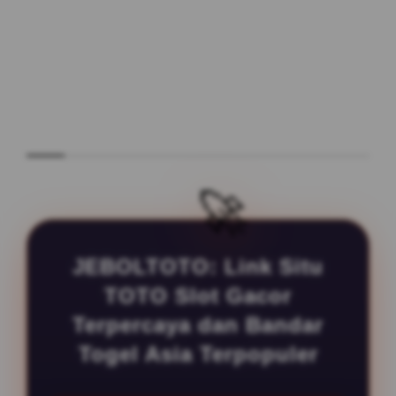
JEBOLTOTO: Link Situ
TOTO Slot Gacor
Terpercaya dan Bandar
Togel Asia Terpopuler