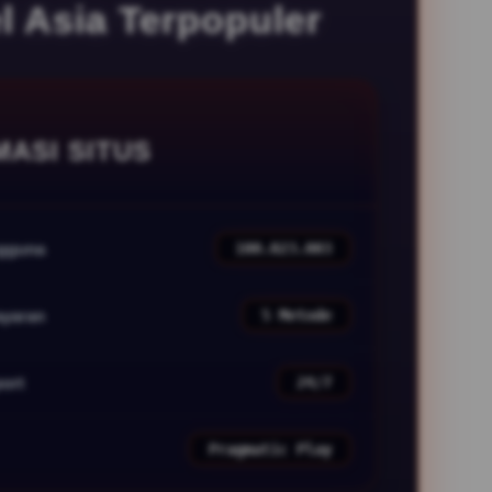
l Asia Terpopuler
MASI SITUS
ngguna
100.023.003
ayaran
5 Metode
ort
24/7
Pragmatic Play