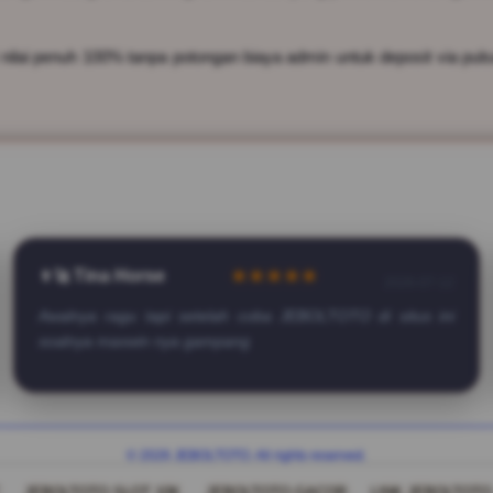
i nilai penuh 100% tanpa potongan biaya admin untuk deposit via pul
JEBOLTOTO
Tina Horse
★★★★★
2026-07-12
Awalnya ragu tapi setelah coba JEBOLTOTO di situs ini
soalnya maxwin nya gampang
© 2026 JEBOLTOTO. All rights reserved.
C
JEBOLTOTO SLOT 10K
JEBOLTOTO GACOR
LINK JEBOLTOTO