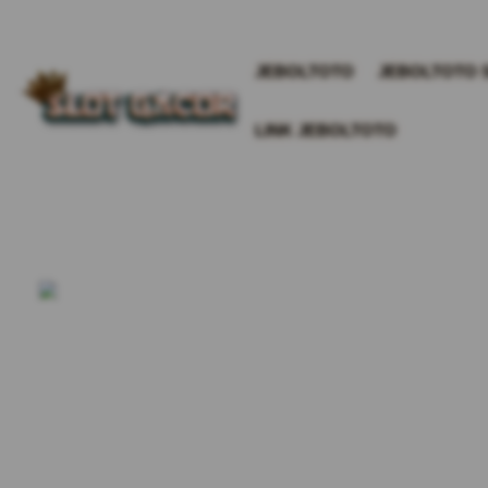
Skip
to
content
JEBOLTOTO
JEBOLTOTO 
LINK JEBOLTOTO
Buka Info Lebih Lanjut