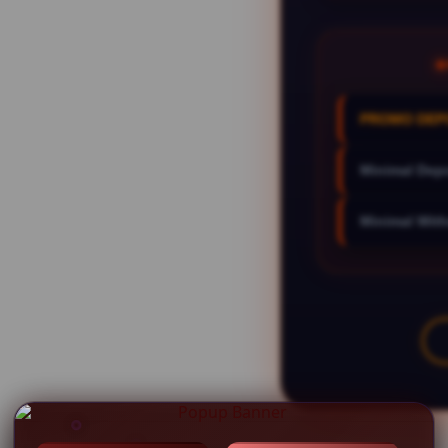
PROMO DEPO
Minimal Depo
Minimal Wit