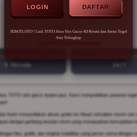
LOGIN
DAFTAR
OTO Slot Gacor Terpercay
Terpopuler
JEBOTLOTO ! Link TOTO Situs Slot Gacor 4D Resmi dan Arena Togel
Asia Telengkap
© COPYRIGHT 2026 HOKIEMAS88
ISTEM PEMBAYARAN
LAYANAN SUPPOR
5 Metode
24/7
 situs TOTO slot gacor terpercaya. Kami menyediakan pasaran toge
ari!
 Kami menyediakan akses gratis ke ribuan simulator mesin slot onl
ntegrasi dengan gerbang taruhan resmi yang menawarkan kemudahan tr
dengan fitur, grafik, dan tingkat volatilitas yang persis sama denga