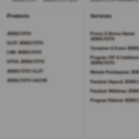
Footer Navigation
Products
Services
JEBOLTOTO
Promo & Bonus Harian
JEBOLTOTO
SLOT JEBOLTOTO
Turnamen & Event JEB
LINK JEBOLTOTO
Program VIP & Cashbac
SITUS JEBOLTOTO
JEBOLTOTO
JEBOLTOTO SLOT
Metode Pembayaran JE
JEBOLTOTO GACOR
Panduan Deposit JEBO
Panduan Withdraw JEB
Program Referral JEBO