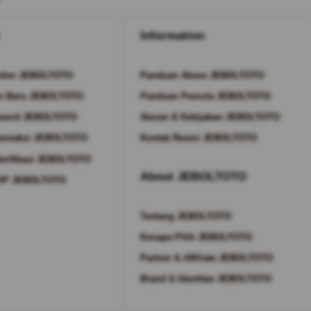
Information
mber JEBOLTOTO
Panduan Akses JEBOLTOTO
un Baru JEBOLTOTO
Panduan Pemula JEBOLTOTO
sword JEBOLTOTO
Aturan & Kebijakan JEBOLTOTO
ransaksi JEBOLTOTO
Kontak Resmi JEBOLTOTO
erifikasi JEBOLTOTO
About JEBOLTOTO
VIP JEBOLTOTO
Tentang JEBOLTOTO
Kenapa Pilih JEBOLTOTO
Partner & Affiliate JEBOLTOTO
Brand & Identitas JEBOLTOTO