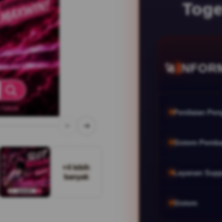
Toge
INFOR
Penilaian Pe
Sebelumnya
Berikutnya
Sistem Pemb
+4 lebih
Layanan Supp
banyak
Sistem