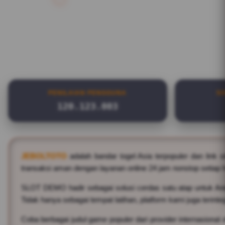
Layer Popup Close
JEBOLTOTO: Link Situ T
PENILAIAN PENGGUNA
S
120.123.003
JEBOLTOTO
adalah bandar togel Asia terpopuler dan link
transaksi aman dengan layanan online 24 jam nonstop setiap h
SLOT DEMO hadir sebagai solusi cerdas satu atap untuk Anda!
Tidak hanya sebagai tempat latihan, platform kami juga teri
Coba berbagai judul game populer dari provider internasional 