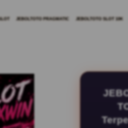
SLOT
JEBOLTOTO PRAGMATIC
JEBOLTOTO SLOT 10K
JEBO
T
Terp