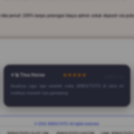
i nilai penuh 100% tanpa potongan biaya admin untuk deposit via pul
JEBOLTOTO
Tina Horse
★★★★★
2026-07-12
Awalnya ragu tapi setelah coba JEBOLTOTO di situs ini
soalnya maxwin nya gampang
© 2026 JEBOLTOTO. All rights reserved.
C
JEBOLTOTO SLOT 10K
JEBOLTOTO GACOR
LINK JEBOLTOTO