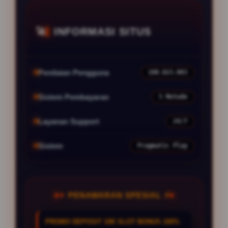
INFORMASI SITUS
Penilaian Pengguna
100.023.003
Sistem Pembayaran
5 Metode
Layanan Support
24/7
Sistem
Pragmatic Play
PENAWARAN SPESIAL
PROMO DEPOSIT 10K SLOT BONUS 100%