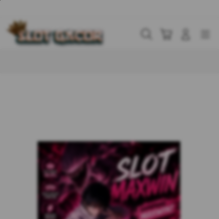
Skip
to
content
Cari
Troli
Login
Navigation
Buka Info Lebih Lanjut