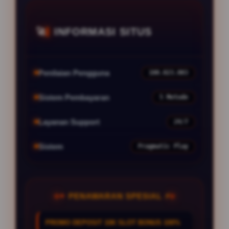
INFORMASI SITUS
Penilaian Pengguna
100.023.003
Sistem Pembayaran
5 Metode
Layanan Support
24/7
Sistem
Pragmatic Play
PENAWARAN SPESIAL
PROMO DEPOSIT 10K SLOT BONUS 100%