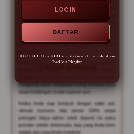
SLOT DEMO hadir sebagai solusi cerdas satu
atap untuk Anda! Kami menyediakan akses gratis
LOGIN
ke ribuan simulator mesin slot online terlengkap
untuk menguji pola, ritme, dan strategi Anda.
Tidak hanya sebagai tempat latihan, platform
DAFTAR
kami juga terintegrasi dengan gerbang taruhan
resmi yang menawarkan kemudahan transaksi
luar biasa.
JEBOTLOTO ! Link TOTO Situs Slot Gacor 4D Resmi dan Arena
Togel Asia Telengkap
Coba berbagai judul game populer dari provider
© COPYRIGHT 2026 HOKIEMAS88
internasional dengan fitur, grafik, dan tingkat
volatilitas yang persis sama dengan versi aslinya.
Sempurna untuk mengasah insting bertaruh Anda
tanpa kehilangan modal sepeser pun.
Ketika Anda siap bertaruh dengan saldo asli,
nikmati konversi nilai penuh 100% tanpa
potongan biaya admin untuk deposit via pulsa
provider seluler terkemuka. Apa yang Anda kirim
adalah apa yang Anda mainkan!