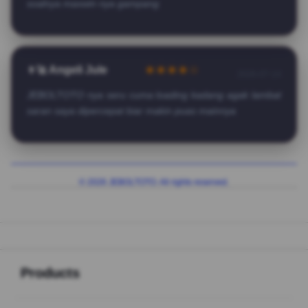
soalnya maxwin nya gampang
Angeli Jule
★★★★☆
2026-07-14
JEBOLTOTO nya seru cuma loading kadang agak lambat
saran saya dipercepat biar makin puas mainnya
© 2026 JEBOLTOTO. All rights reserved.
Buka
Footer Navigation
Products