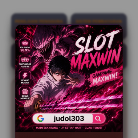
PENILAIAN PENGGUNA
SISTEM PEMBAYARAN
120.123.003
5 Metode
LAYANAN SUPPORT
SISTEM
24/7
Pragmatic Play
JEBOLTOTO
adalah bandar togel Asia terpopuler
dan link situs TOTO slot gacor terpercaya. Kami
menyediakan pasaran togel resmi terlengkap,
game slot online gampang menang, serta
transaksi aman dengan layanan online 24 jam
nonstop setiap hari!