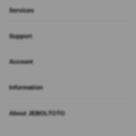
Buka
Services
Buka
Support
Buka
Account
Buka
Information
Buka
About JEBOLTOTO