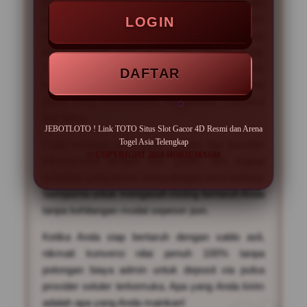
SLOT DEMO hadir sebagai solusi cerdas satu
atap untuk Anda! Kami menyediakan akses gratis
LOGIN
ke ribuan simulator mesin slot online terlengkap
untuk menguji pola, ritme, dan strategi Anda.
Tidak hanya sebagai tempat latihan, platform
DAFTAR
kami juga terintegrasi dengan gerbang taruhan
resmi yang menawarkan kemudahan transaksi
luar biasa.
JEBOTLOTO ! Link TOTO Situs Slot Gacor 4D Resmi dan Arena
Togel Asia Telengkap
Coba berbagai judul game populer dari provider
© COPYRIGHT 2026 HOKIEMAS88
internasional dengan fitur, grafik, dan tingkat
volatilitas yang persis sama dengan versi aslinya.
Sempurna untuk mengasah insting bertaruh Anda
tanpa kehilangan modal sepeser pun.
Ketika Anda siap bertaruh dengan saldo asli,
nikmati konversi nilai penuh 100% tanpa
potongan biaya admin untuk deposit via pulsa
provider seluler terkemuka. Apa yang Anda kirim
adalah apa yang Anda mainkan!