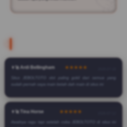
ULASAN TERBARU KOMUNITAS
JEBOLTOTO
Ardi Bellingham
★★★★★
2026-07-18
Situs JEBOLTOTO slot paling gokil dari semua yang
sudah pernah saya main betah dah main di situs ini
Tina Horse
★★★★★
2026-07-12
Awalnya ragu tapi setelah coba JEBOLTOTO di situs ini