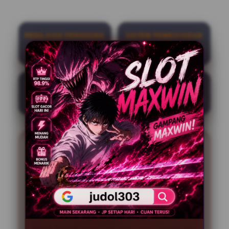
PENILAIAN PENGGUNA
SISTEM PEMBAYARAN
120.123.003
5 Metode
LAYANAN SUPPORT
SISTEM
24/7
Pragmatic Play
JEBOLTOTO
adalah bandar togel Asia terpopuler
dan link situs TOTO slot gacor terpercaya. Kami
menyediakan pasaran togel resmi terlengkap,
game slot online gampang menang, serta
transaksi aman dengan layanan online 24 jam
nonstop setiap hari!