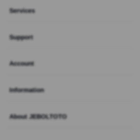
Buka
Services
Buka
Support
Buka
Account
Buka
Information
Buka
About JEBOLTOTO