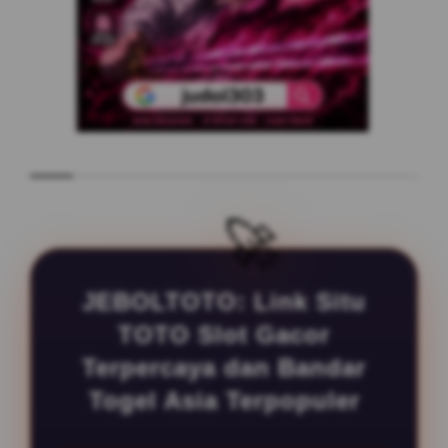
JEBOLTOTO: Link Situ
TOTO Slot Gacor
Terpercaya dan Bandar
Togel Asia Terpopuler