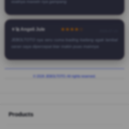
soalnya maxwin nya gampang
Angeli Jule
★★★★☆
2026-07-14
JEBOLTOTO nya seru cuma loading kadang agak lambat
saran saya dipercepat biar makin puas mainnya
© 2026 JEBOLTOTO. All rights reserved.
Buka
Footer Navigation
Products