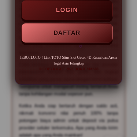
SLOT DEMO hadir sebagai solusi cerdas satu
atap untuk Anda! Kami menyediakan akses gratis
LOGIN
ke ribuan simulator mesin slot online terlengkap
untuk menguji pola, ritme, dan strategi Anda.
Tidak hanya sebagai tempat latihan, platform
DAFTAR
kami juga terintegrasi dengan gerbang taruhan
resmi yang menawarkan kemudahan transaksi
luar biasa.
JEBOTLOTO ! Link TOTO Situs Slot Gacor 4D Resmi dan Arena
Togel Asia Telengkap
Coba berbagai judul game populer dari provider
© COPYRIGHT 2026 HOKIEMAS88
internasional dengan fitur, grafik, dan tingkat
volatilitas yang persis sama dengan versi aslinya.
Sempurna untuk mengasah insting bertaruh Anda
tanpa kehilangan modal sepeser pun.
Ketika Anda siap bertaruh dengan saldo asli,
nikmati konversi nilai penuh 100% tanpa
potongan biaya admin untuk deposit via pulsa
provider seluler terkemuka. Apa yang Anda kirim
adalah apa yang Anda mainkan!