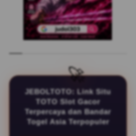
JEBOLTOTO: Link Situ
TOTO Slot Gacor
Terpercaya dan Bandar
Togel Asia Terpopuler