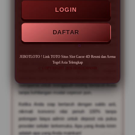
SLOT DEMO hadir sebagai solusi cerdas satu
atap untuk Anda! Kami menyediakan akses gratis
LOGIN
ke ribuan simulator mesin slot online terlengkap
untuk menguji pola, ritme, dan strategi Anda.
Tidak hanya sebagai tempat latihan, platform
DAFTAR
kami juga terintegrasi dengan gerbang taruhan
resmi yang menawarkan kemudahan transaksi
luar biasa.
JEBOTLOTO ! Link TOTO Situs Slot Gacor 4D Resmi dan Arena
Togel Asia Telengkap
Coba berbagai judul game populer dari provider
© COPYRIGHT 2026 HOKIEMAS88
internasional dengan fitur, grafik, dan tingkat
volatilitas yang persis sama dengan versi aslinya.
Sempurna untuk mengasah insting bertaruh Anda
tanpa kehilangan modal sepeser pun.
Ketika Anda siap bertaruh dengan saldo asli,
nikmati konversi nilai penuh 100% tanpa
potongan biaya admin untuk deposit via pulsa
provider seluler terkemuka. Apa yang Anda kirim
adalah apa yang Anda mainkan!