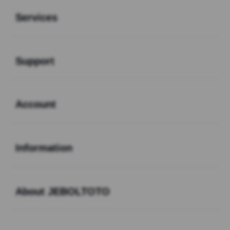
Buka
Services
Buka
Support
Buka
Account
Buka
Information
Buka
About JEBOLTOTO