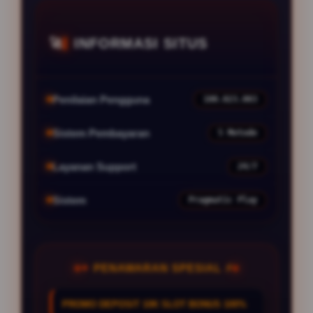
INFORMASI SITUS
Penilaian Pengguna
100.023.003
Sistem Pembayaran
5 Metode
Layanan Support
24/7
Sistem
Pragmatic Play
PENAWARAN SPESIAL
PROMO DEPOSIT 10K SLOT BONUS 100%