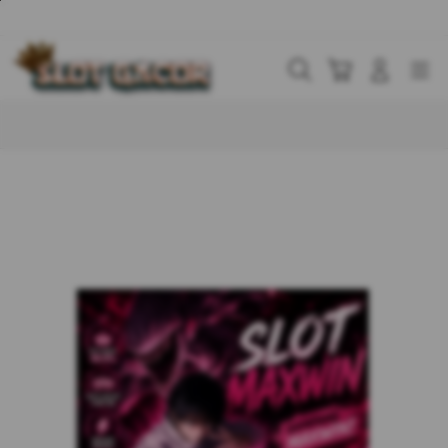
Skip
to
content
Cari
Troli
Login
Navigation
Buka Info Lebih Lanjut