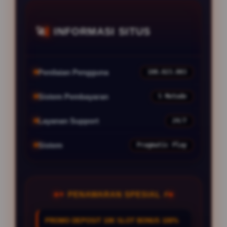
INFORMASI SITUS
Penilaian Pengguna
100.023.003
Sistem Pembayaran
5 Metode
Layanan Support
24/7
Sistem
Pragmatic Play
PENAWARAN SPESIAL
PROMO DEPOSIT 10K SLOT BONUS 100%