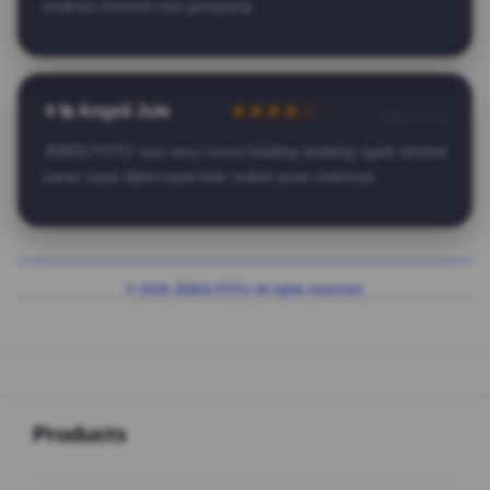
soalnya maxwin nya gampang
Angeli Jule
★★★★☆
2026-07-14
JEBOLTOTO nya seru cuma loading kadang agak lambat
saran saya dipercepat biar makin puas mainnya
© 2026 JEBOLTOTO. All rights reserved.
Buka
Footer Navigation
Products