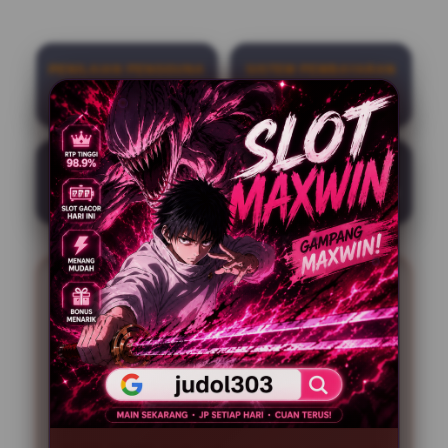
PENILAIAN PENGGUNA
SISTEM PEMBAYARAN
120.123.003
5 Metode
LAYANAN SUPPORT
SISTEM
24/7
Pragmatic Play
JEBOLTOTO
adalah bandar togel Asia terpopuler
dan link situs TOTO slot gacor terpercaya. Kami
menyediakan pasaran togel resmi terlengkap,
game slot online gampang menang, serta
transaksi aman dengan layanan online 24 jam
nonstop setiap hari!