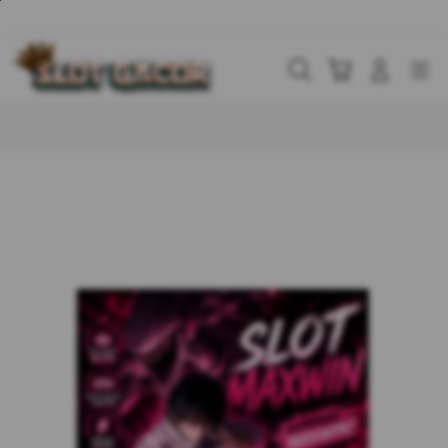
Skip
to
content
Cari
Troli
Login
Navigation
Buka Info Lebih Lanjut