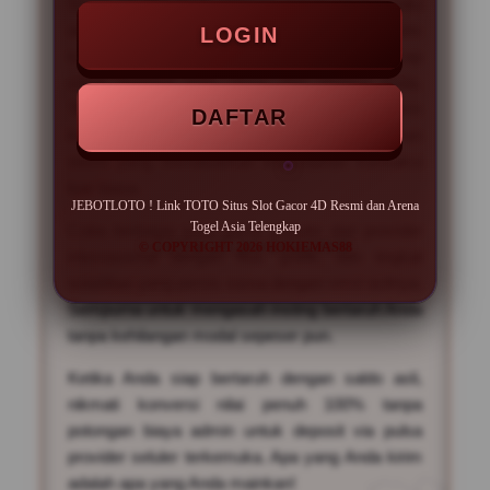
SLOT DEMO hadir sebagai solusi cerdas satu
atap untuk Anda! Kami menyediakan akses gratis
LOGIN
ke ribuan simulator mesin slot online terlengkap
untuk menguji pola, ritme, dan strategi Anda.
Tidak hanya sebagai tempat latihan, platform
DAFTAR
kami juga terintegrasi dengan gerbang taruhan
resmi yang menawarkan kemudahan transaksi
luar biasa.
JEBOTLOTO ! Link TOTO Situs Slot Gacor 4D Resmi dan Arena
Togel Asia Telengkap
Coba berbagai judul game populer dari provider
© COPYRIGHT 2026 HOKIEMAS88
internasional dengan fitur, grafik, dan tingkat
volatilitas yang persis sama dengan versi aslinya.
Sempurna untuk mengasah insting bertaruh Anda
tanpa kehilangan modal sepeser pun.
Ketika Anda siap bertaruh dengan saldo asli,
nikmati konversi nilai penuh 100% tanpa
potongan biaya admin untuk deposit via pulsa
provider seluler terkemuka. Apa yang Anda kirim
adalah apa yang Anda mainkan!