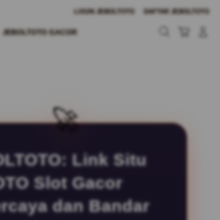
LOGIN JEBOLTOTO
DAFTAR JEBOLTOTO
Cari
Troli
Login/Sign-Up
JEBOLTOTO GACOR
Cari
LTOTO: Link Situ
OTO Slot Gacor
ercaya dan Bandar