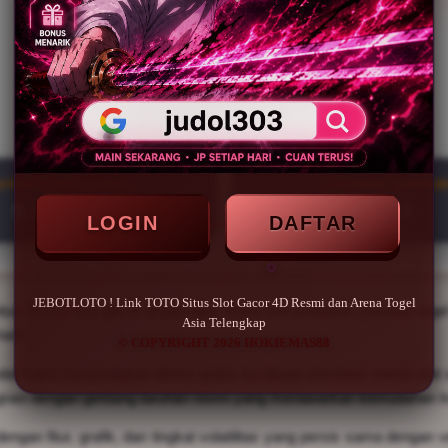
OTO Slot Gacor Terpercay
Terpopuler
ISTEM PEMBAYARAN
LAYANAN SUPPOR
5 Metode
24/7
LOGIN
DAFTAR
JEBOTLOTO ! Link TOTO Situs Slot Gacor 4D Resmi dan Arena Togel
 situs TOTO slot gacor terpercaya. Kami menyediakan pasaran toge
Asia Telengkap
ari!
© COPYRIGHT 2026 HOKIEMAS88
 Kami menyediakan akses gratis ke ribuan simulator mesin slot onl
ntegrasi dengan gerbang taruhan resmi yang menawarkan kemudahan tr
dengan fitur, grafik, dan tingkat volatilitas yang persis sama denga