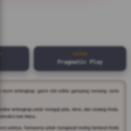
a dan Bandar Togel Asia
T
SISTEM
Pragmatic Play
l resmi terlengkap, game slot online gampang menang, serta
ine terlengkap untuk menguji pola, ritme, dan strategi Anda.
ansaksi luar biasa.
n versi aslinya. Sempurna untuk mengasah insting bertaruh Anda