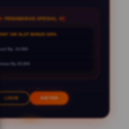
PENAWARAN SPESIAL
SIT 10K SLOT BONUS 100%
sit Rp. 10.000
hdraw Rp 25.000
LOGIN
DAFTAR