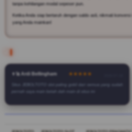
tanpa kehilangan modal sepeser pun.
Ketika Anda siap bertaruh dengan saldo asli, nikmati konvers
yang Anda mainkan!
ULASAN TERBARU KOMUNITAS 
Ardi Bellingham
★★★★★
2026-07-18
Situs JEBOLTOTO slot paling gokil dari semua yang sudah
pernah saya main betah dah main di situs ini
JEBOLTOTO
JEBOLTOTO SLOT
JEBOLTOTO PRAGMATI