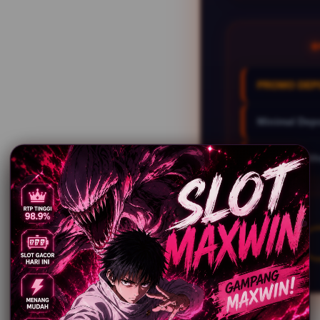
PROMO DEPO
Minimal Depo
Minimal Wit