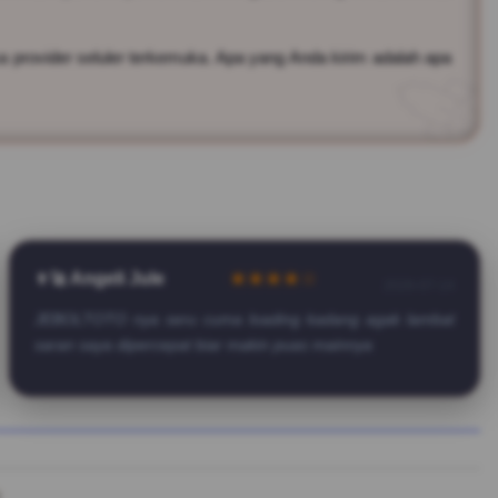
sa provider seluler terkemuka. Apa yang Anda kirim adalah apa
Angeli Jule
★★★★☆
2026-07-14
JEBOLTOTO nya seru cuma loading kadang agak lambat
saran saya dipercepat biar makin puas mainnya