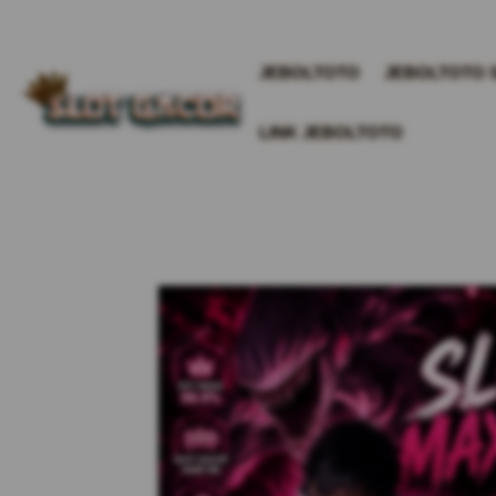
Skip
to
content
JEBOLTOTO
JEBOLTOTO 
LINK JEBOLTOTO
Buka Info Lebih Lanjut