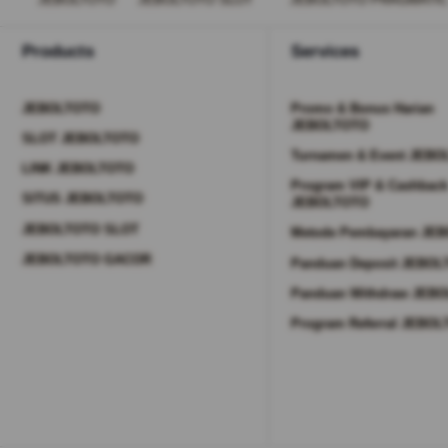
Footer Navigation
Products
Services
JEBOLTOTO
Promo & Bonus Harian
JEBOLTOTO
SLOT JEBOLTOTO
Turnamen & Event JEB
LINK JEBOLTOTO
Program VIP & Cashbac
SITUS JEBOLTOTO
JEBOLTOTO
JEBOLTOTO SLOT
Metode Pembayaran JE
JEBOLTOTO GACOR
Panduan Deposit JEBO
Panduan Withdraw JEB
Program Referral JEBO