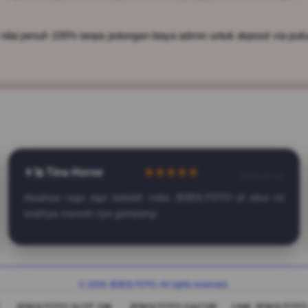
i nilai penuh 100% tanpa potongan biaya admin untuk deposit via pul
JEBOLTOTO
Tina Horse
★★★★★
2026-07-12
Awalnya ragu tapi setelah coba JEBOLTOTO di situs ini
soalnya maxwin nya gampang
© 2026 JEBOLTOTO. All rights reserved.
C
JEBOLTOTO SLOT 10K
JEBOLTOTO GACOR
LINK JEBOLTOTO