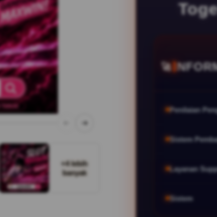
Toge
INFOR
Penilaian Pe
Sebelumnya
Berikutnya
Sistem Pemb
+4 lebih
Layanan Supp
banyak
Sistem