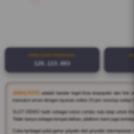
Layer Popup Close
JEBOLTOTO: Link Situ T
PENILAIAN PENGGUNA
S
120.123.003
JEBOLTOTO
adalah bandar togel Asia terpopuler dan link
transaksi aman dengan layanan online 24 jam nonstop setiap h
SLOT DEMO hadir sebagai solusi cerdas satu atap untuk Anda!
Tidak hanya sebagai tempat latihan, platform kami juga teri
Coba berbagai judul game populer dari provider internasional 