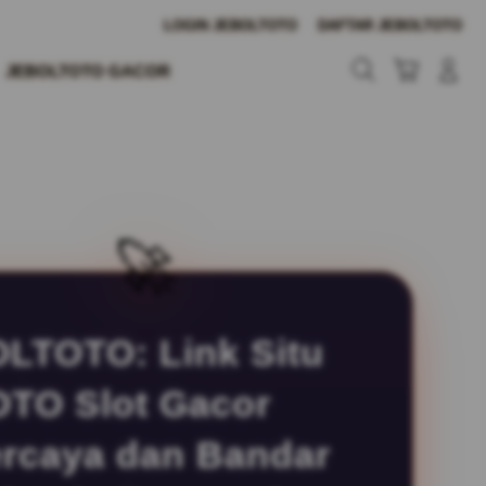
LOGIN JEBOLTOTO
DAFTAR JEBOLTOTO
Cari
Troli
Login/Sign-Up
JEBOLTOTO GACOR
Cari
LTOTO: Link Situ
OTO Slot Gacor
ercaya dan Bandar