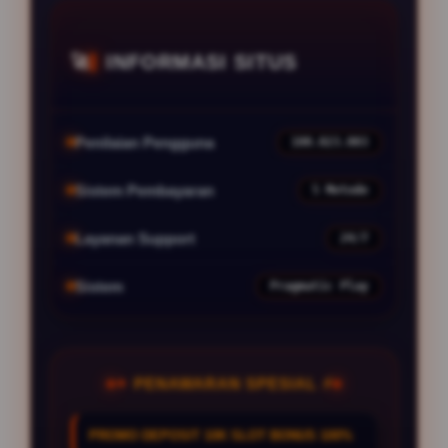
INFORMASI SITUS
Penilaian Pengguna
100.023.003
Sistem Pembayaran
5 Metode
Layanan Support
24/7
Sistem
Pragmatic Play
PENAWARAN SPESIAL
PROMO DEPOSIT 10K SLOT BONUS 100%