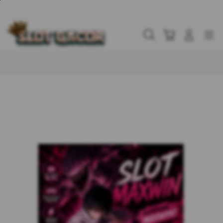
Skip
to
content
Cari
Troli
Login
Navigation
Buka Info Lebih Lanjut