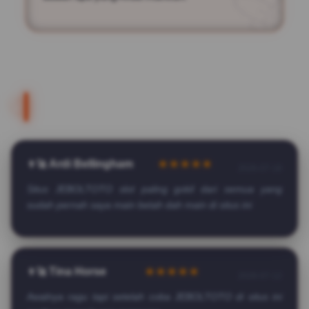
ULASAN TERBARU KOMUNITAS
JEBOLTOTO
Ardi Bellingham
★★★★★
2026-07-18
Situs JEBOLTOTO slot paling gokil dari semua yang
sudah pernah saya main betah dah main di situs ini
Tina Horse
★★★★★
2026-07-12
Awalnya ragu tapi setelah coba JEBOLTOTO di situs ini