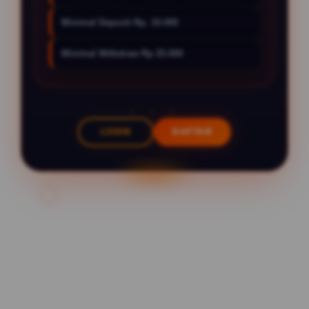
Minimal Deposit Rp. 10.000
Minimal Withdraw Rp 25.000
LOGIN
DAFTAR
Layer Popup Close
JEBOLTOTO: Link Situ
TOTO Slot Gacor Terpercaya
dan Bandar Togel Asia
Terpopuler