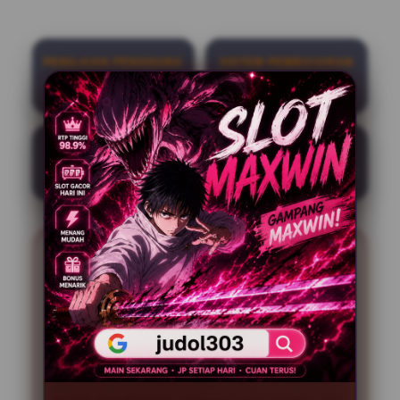
PENILAIAN PENGGUNA
SISTEM PEMBAYARAN
120.123.003
5 Metode
LAYANAN SUPPORT
SISTEM
24/7
Pragmatic Play
JEBOLTOTO
adalah bandar togel Asia terpopuler
dan link situs TOTO slot gacor terpercaya. Kami
menyediakan pasaran togel resmi terlengkap,
game slot online gampang menang, serta
transaksi aman dengan layanan online 24 jam
nonstop setiap hari!