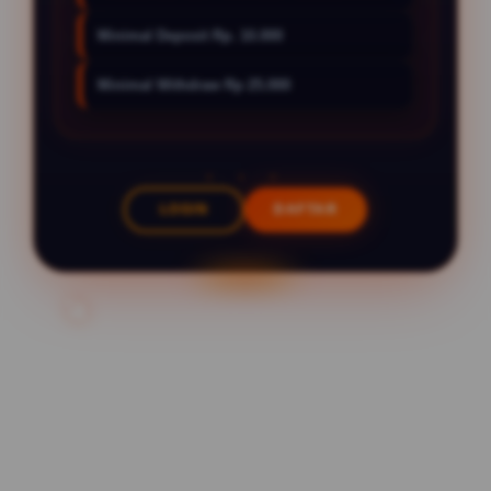
Minimal Deposit Rp. 10.000
Minimal Withdraw Rp 25.000
LOGIN
DAFTAR
Layer Popup Close
JEBOLTOTO: Link Situ
TOTO Slot Gacor Terpercaya
dan Bandar Togel Asia
Terpopuler