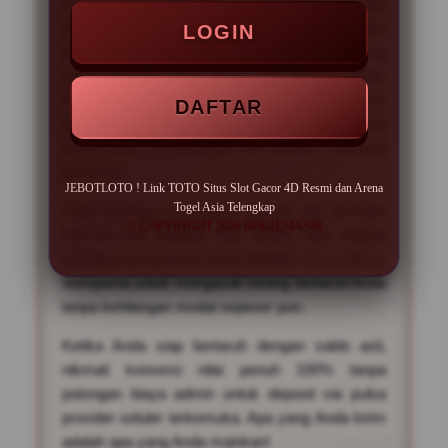
SLOT DEMO hadir sebagai solusi cerdas satu
atap untuk Anda! Kami menyediakan akses gratis
LOGIN
ke ribuan simulator mesin slot online terlengkap
untuk menguji pola, ritme, dan strategi Anda.
Tidak hanya sebagai tempat latihan, platform
DAFTAR
kami juga terintegrasi dengan gerbang taruhan
resmi yang menawarkan kemudahan transaksi
luar biasa.
JEBOTLOTO ! Link TOTO Situs Slot Gacor 4D Resmi dan Arena
Togel Asia Telengkap
Coba berbagai judul game populer dari provider
© COPYRIGHT 2026 HOKIEMAS88
internasional dengan fitur, grafik, dan tingkat
volatilitas yang persis sama dengan versi aslinya.
Sempurna untuk mengasah insting bertaruh Anda
tanpa kehilangan modal sepeser pun.
Ketika Anda siap bertaruh dengan saldo asli,
nikmati konversi nilai penuh 100% tanpa
potongan biaya admin untuk deposit via pulsa
provider seluler terkemuka. Apa yang Anda kirim
adalah apa yang Anda mainkan!