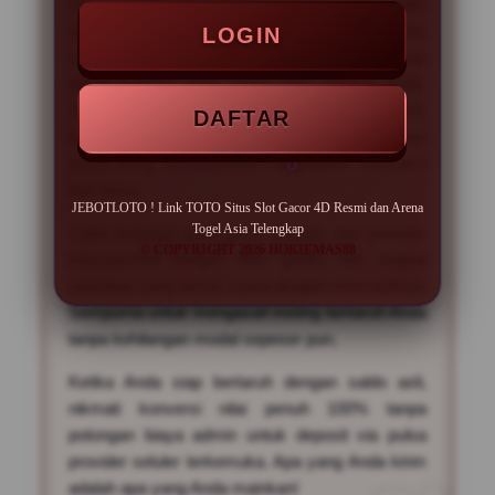
SLOT DEMO hadir sebagai solusi cerdas satu
atap untuk Anda! Kami menyediakan akses gratis
LOGIN
ke ribuan simulator mesin slot online terlengkap
untuk menguji pola, ritme, dan strategi Anda.
Tidak hanya sebagai tempat latihan, platform
DAFTAR
kami juga terintegrasi dengan gerbang taruhan
resmi yang menawarkan kemudahan transaksi
luar biasa.
JEBOTLOTO ! Link TOTO Situs Slot Gacor 4D Resmi dan Arena
Togel Asia Telengkap
Coba berbagai judul game populer dari provider
© COPYRIGHT 2026 HOKIEMAS88
internasional dengan fitur, grafik, dan tingkat
volatilitas yang persis sama dengan versi aslinya.
Sempurna untuk mengasah insting bertaruh Anda
tanpa kehilangan modal sepeser pun.
Ketika Anda siap bertaruh dengan saldo asli,
nikmati konversi nilai penuh 100% tanpa
potongan biaya admin untuk deposit via pulsa
provider seluler terkemuka. Apa yang Anda kirim
adalah apa yang Anda mainkan!