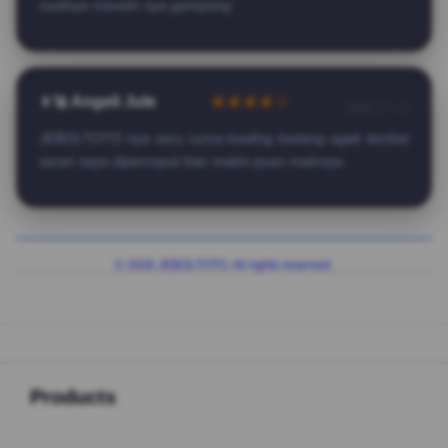
soalnya maxwin nya gampang
Angeli Jule
★★★★☆
2026-07-14
JEBOLTOTO nya seru cuma loading kadang agak lambat
saran saya dipercepat biar makin puas mainnya
© 2026 JEBOLTOTO. All rights reserved.
Buka
Footer Navigation
Products