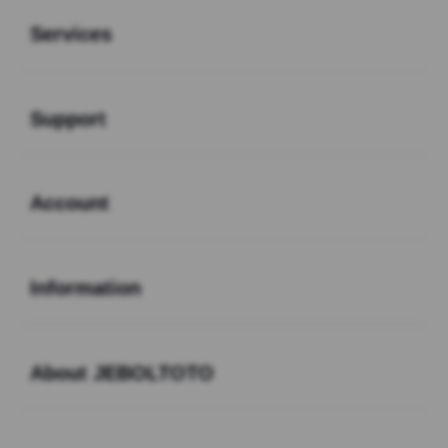
Buka
Services
Buka
Support
Buka
Account
Buka
Information
Buka
About JEBOLTOTO