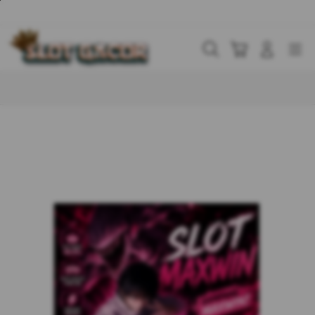
Skip
to
content
Cari
Troli
Login
Navigation
Buka Info Lebih Lanjut