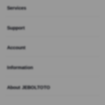
Buka
Services
Buka
Support
Buka
Account
Buka
Information
Buka
About JEBOLTOTO