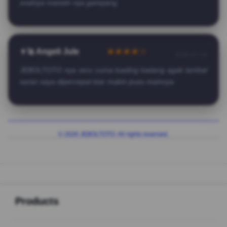
soalnya maxwin nya gampang
Angeli Jule
★★★★☆
2026-07-14
JEBOLTOTO nya seru cuma loading kadang agak lambat
saran saya dipercepat biar makin puas mainnya
© 2026 JEBOLTOTO. All rights reserved.
Buka
Footer Navigation
Products