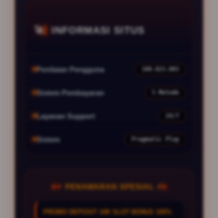
INFORMASI SITUS
Penilaian Pengguna
100.023.003
Sistem Pembayaran
5 Metode
Layanan Support
24/7
Sistem
Pragmatic Play
PENAWARAN SPESIAL
PROMO DEPOSIT 10K SLOT BONUS 100%