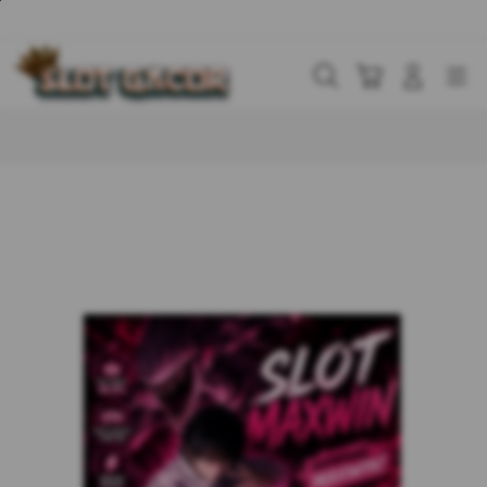
Skip
to
content
Cari
Troli
Login
Navigation
Buka Info Lebih Lanjut