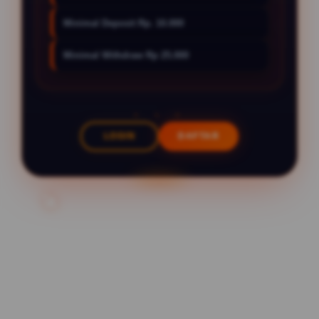
Minimal Deposit Rp. 10.000
Minimal Withdraw Rp 25.000
LOGIN
DAFTAR
Layer Popup Close
JEBOLTOTO: Link Situ
TOTO Slot Gacor Terpercaya
dan Bandar Togel Asia
Terpopuler