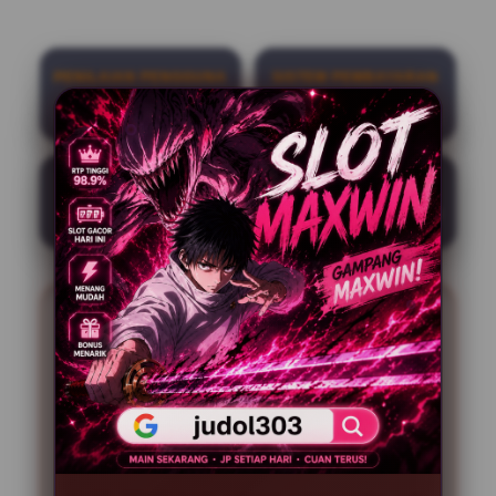
PENILAIAN PENGGUNA
SISTEM PEMBAYARAN
120.123.003
5 Metode
LAYANAN SUPPORT
SISTEM
24/7
Pragmatic Play
JEBOLTOTO
adalah bandar togel Asia terpopuler
dan link situs TOTO slot gacor terpercaya. Kami
menyediakan pasaran togel resmi terlengkap,
game slot online gampang menang, serta
transaksi aman dengan layanan online 24 jam
nonstop setiap hari!