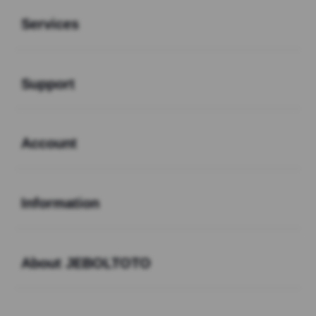
Buka
Services
Buka
Support
Buka
Account
Buka
Information
Buka
About JEBOLTOTO