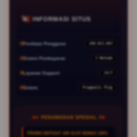
INFORMASI SITUS
Penilaian Pengguna
100.023.003
Sistem Pembayaran
5 Metode
Layanan Support
24/7
Sistem
Pragmatic Play
PENAWARAN SPESIAL
PROMO DEPOSIT 10K SLOT BONUS 100%