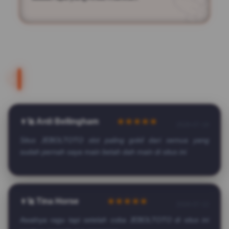
ULASAN TERBARU KOMUNITAS
JEBOLTOTO
Ardi Bellingham
★★★★★
2026-07-18
Situs JEBOLTOTO slot paling gokil dari semua yang
sudah pernah saya main betah dah main di situs ini
Tina Horse
★★★★★
2026-07-12
Awalnya ragu tapi setelah coba JEBOLTOTO di situs ini