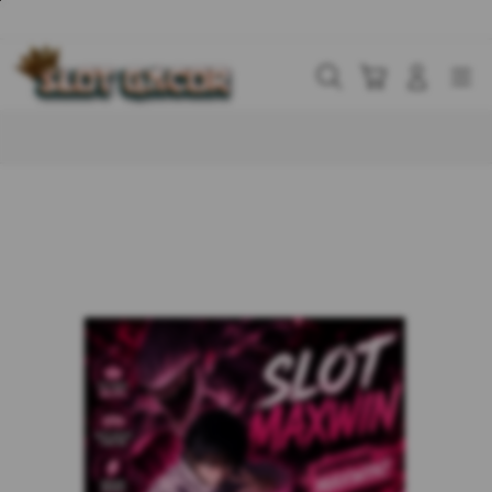
Skip
to
content
Cari
Troli
Login
Navigation
Buka Info Lebih Lanjut