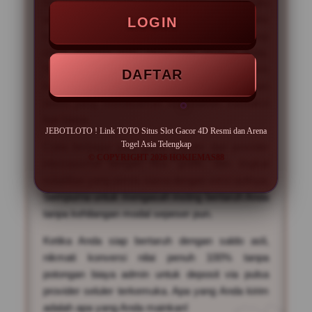
SLOT DEMO hadir sebagai solusi cerdas satu
atap untuk Anda! Kami menyediakan akses gratis
LOGIN
ke ribuan simulator mesin slot online terlengkap
untuk menguji pola, ritme, dan strategi Anda.
Tidak hanya sebagai tempat latihan, platform
DAFTAR
kami juga terintegrasi dengan gerbang taruhan
resmi yang menawarkan kemudahan transaksi
luar biasa.
JEBOTLOTO ! Link TOTO Situs Slot Gacor 4D Resmi dan Arena
Togel Asia Telengkap
Coba berbagai judul game populer dari provider
© COPYRIGHT 2026 HOKIEMAS88
internasional dengan fitur, grafik, dan tingkat
volatilitas yang persis sama dengan versi aslinya.
Sempurna untuk mengasah insting bertaruh Anda
tanpa kehilangan modal sepeser pun.
Ketika Anda siap bertaruh dengan saldo asli,
nikmati konversi nilai penuh 100% tanpa
potongan biaya admin untuk deposit via pulsa
provider seluler terkemuka. Apa yang Anda kirim
adalah apa yang Anda mainkan!