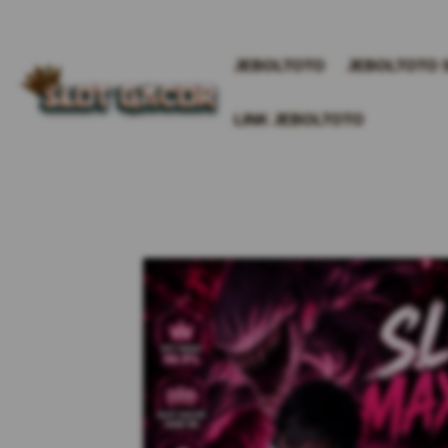
Skip
to
content
JEBOLTOTO
JEBOLTOTO 
LINK JEBOLTOTO
Buka Info Lebih Lanjut