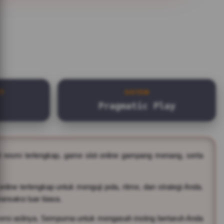
a dan Bandar Togel Asia
T
SISTEM
Pragmatic Play
l resmi terlengkap, game slot online gampang menang, serta
ine terlengkap untuk menguji pola, ritme, dan strategi Anda.
ansaksi luar biasa.
n versi aslinya. Sempurna untuk mengasah insting bertaruh Anda