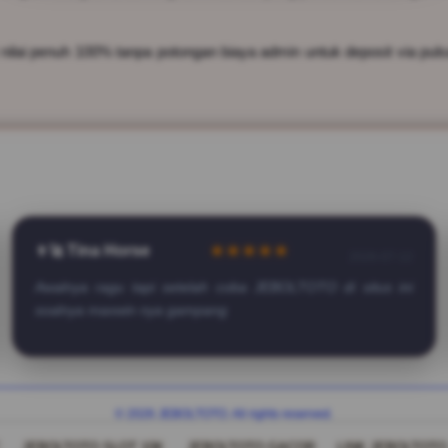
i nilai penuh 100% tanpa potongan biaya admin untuk deposit via pul
JEBOLTOTO
Tina Horse
★★★★★
2026-07-12
Awalnya ragu tapi setelah coba JEBOLTOTO di situs ini
soalnya maxwin nya gampang
© 2026 JEBOLTOTO. All rights reserved.
C
JEBOLTOTO SLOT 10K
JEBOLTOTO GACOR
LINK JEBOLTOTO