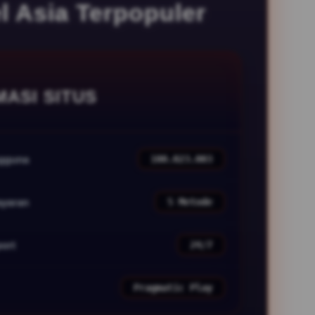
l Asia Terpopuler
MASI SITUS
ngguna
100.023.003
ayaran
5 Metode
ort
24/7
Pragmatic Play