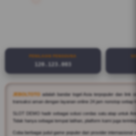
Layer Popup Close
JEBOLTOTO: Link Situ T
PENILAIAN PENGGUNA
S
120.123.003
JEBOLTOTO
adalah bandar togel Asia terpopuler dan link
transaksi aman dengan layanan online 24 jam nonstop setiap h
SLOT DEMO hadir sebagai solusi cerdas satu atap untuk Anda!
Tidak hanya sebagai tempat latihan, platform kami juga teri
Coba berbagai judul game populer dari provider internasional 