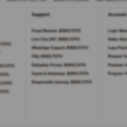
Support
Account
Pusat Bantuan JEBOLTOTO
Login Me
Live Chat 24/7 JEBOLTOTO
Daftar Ak
OLTOTO
WhatsApp Support JEBOLTOTO
Lupa Pas
k
FAQ JEBOLTOTO
Riwayat T
Kebijakan Privasi JEBOLTOTO
Panduan V
BOLTOTO
Syarat & Ketentuan JEBOLTOTO
Program 
LTOTO
Responsible Gaming JEBOLTOTO
OLTOTO
LTOTO