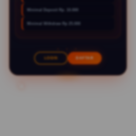
Minimal Deposit Rp. 10.000
Minimal Withdraw Rp 25.000
LOGIN
DAFTAR
Layer Popup Close
JEBOLTOTO: Link Situ
TOTO Slot Gacor Terpercaya
dan Bandar Togel Asia
Terpopuler