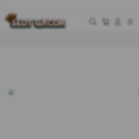
Skip
to
content
Cari
Troli
Login
Navigation
Buka Info Lebih Lanjut