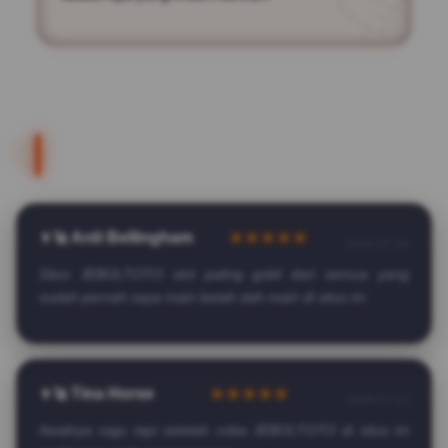
ULASAN TERBARU KOMUNITAS
JEBOLTOTO
Ardi Bellingham
★★★★★
2026-07-18
Situs JEBOLTOTO slot paling gokil dari semua yang
sudah pernah saya main betah dah main di situs ini
Tina Horse
★★★★★
2026-07-12
Awalnya ragu tapi setelah coba JEBOLTOTO di situs ini