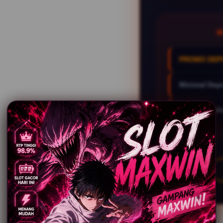
PROMO DEPO
Minimal Depo
Minimal Wit