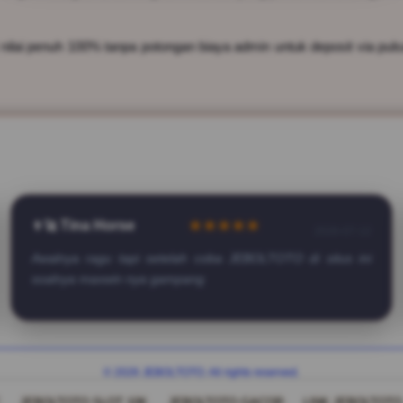
i nilai penuh 100% tanpa potongan biaya admin untuk deposit via pul
JEBOLTOTO
Tina Horse
★★★★★
2026-07-12
Awalnya ragu tapi setelah coba JEBOLTOTO di situs ini
soalnya maxwin nya gampang
© 2026 JEBOLTOTO. All rights reserved.
C
JEBOLTOTO SLOT 10K
JEBOLTOTO GACOR
LINK JEBOLTOTO