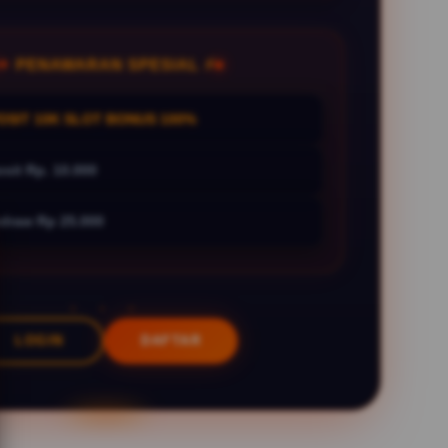
PENAWARAN SPESIAL
SIT 10K SLOT BONUS 100%
sit Rp. 10.000
hdraw Rp 25.000
LOGIN
DAFTAR