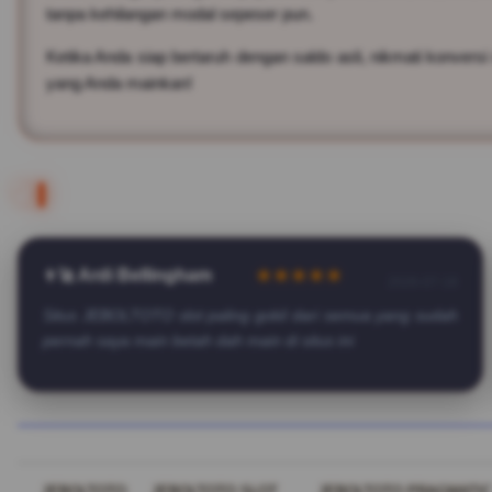
tanpa kehilangan modal sepeser pun.
Ketika Anda siap bertaruh dengan saldo asli, nikmati konvers
yang Anda mainkan!
ULASAN TERBARU KOMUNITAS 
Ardi Bellingham
★★★★★
2026-07-18
Situs JEBOLTOTO slot paling gokil dari semua yang sudah
pernah saya main betah dah main di situs ini
JEBOLTOTO
JEBOLTOTO SLOT
JEBOLTOTO PRAGMATI