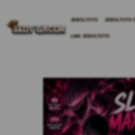
Skip
to
content
JEBOLTOTO
JEBOLTOTO 
LINK JEBOLTOTO
Buka Info Lebih Lanjut