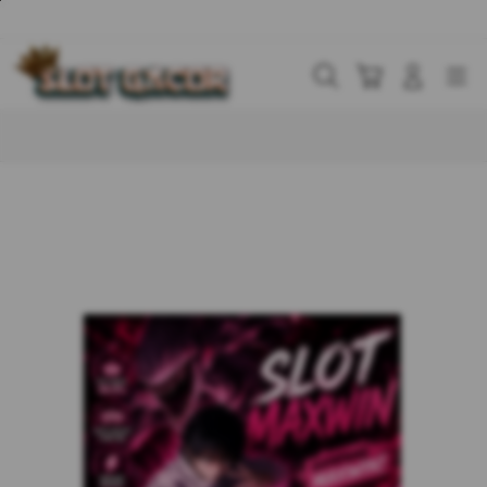
Skip
to
content
Cari
Troli
Login
Navigation
Buka Info Lebih Lanjut