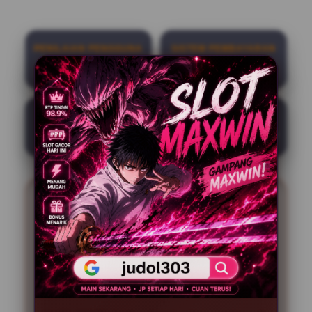
PENILAIAN PENGGUNA
SISTEM PEMBAYARAN
120.123.003
5 Metode
LAYANAN SUPPORT
SISTEM
24/7
Pragmatic Play
JEBOLTOTO
adalah bandar togel Asia terpopuler
dan link situs TOTO slot gacor terpercaya. Kami
menyediakan pasaran togel resmi terlengkap,
game slot online gampang menang, serta
transaksi aman dengan layanan online 24 jam
nonstop setiap hari!