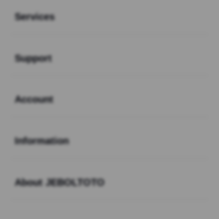
Buka
Services
Buka
Support
Buka
Account
Buka
Information
Buka
About JEBOLTOTO