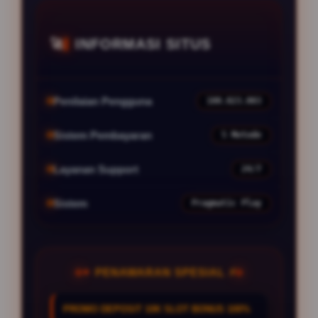
INFORMASI SITUS
Penilaian Pengguna
100.023.003
Sistem Pembayaran
5 Metode
Layanan Support
24/7
Sistem
Pragmatic Play
PENAWARAN SPESIAL
PROMO DEPOSIT 10K SLOT BONUS 100%