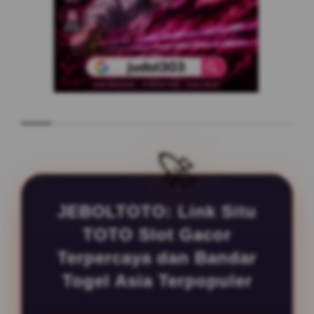
JEBOLTOTO: Link Situ
TOTO Slot Gacor
Terpercaya dan Bandar
Togel Asia Terpopuler