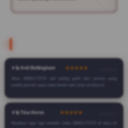
ULASAN TERBARU KOMUNITAS
JEBOLTOTO
Ardi Bellingham
★★★★★
2026-07-18
Situs JEBOLTOTO slot paling gokil dari semua yang
sudah pernah saya main betah dah main di situs ini
Tina Horse
★★★★★
2026-07-12
Awalnya ragu tapi setelah coba JEBOLTOTO di situs ini