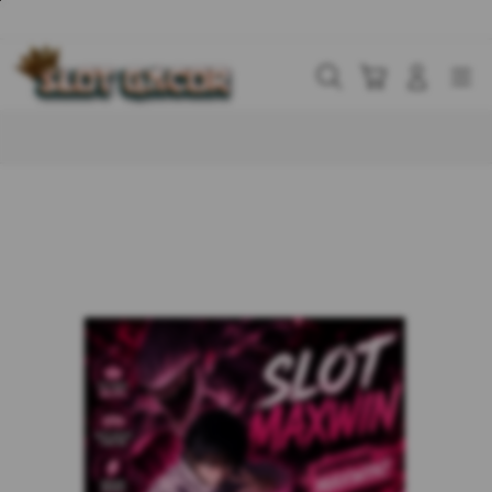
Skip
to
content
Cari
Troli
Login
Navigation
Buka Info Lebih Lanjut