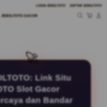
LOGIN JEBOLTOTO
DAFTAR JEBOLTOTO
Cari
Troli
Login/Sign-Up
JEBOLTOTO GACOR
Cari
LTOTO: Link Situ
OTO Slot Gacor
ercaya dan Bandar