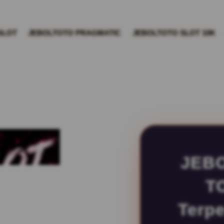
SLOT
JEBOLTOTO PRAGMATIC
JEBOLTOTO SLOT 10K
JEBO
T
Terp