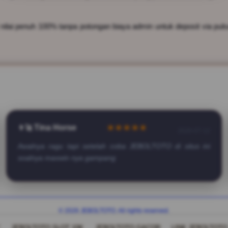
i nilai penuh 100% tanpa potongan biaya admin untuk deposit via pul
JEBOLTOTO
Tina Horse
★★★★★
2026-07-12
Awalnya ragu tapi setelah coba JEBOLTOTO di situs ini
soalnya maxwin nya gampang
© 2026 JEBOLTOTO. All rights reserved.
C
JEBOLTOTO SLOT 10K
JEBOLTOTO GACOR
LINK JEBOLTOTO