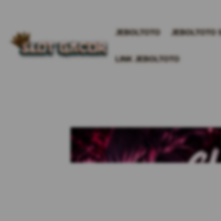
Skip
to
content
JEBOLTOTO
JEBOLTOTO 
LINK JEBOLTOTO
Buka Info Lebih Lanjut