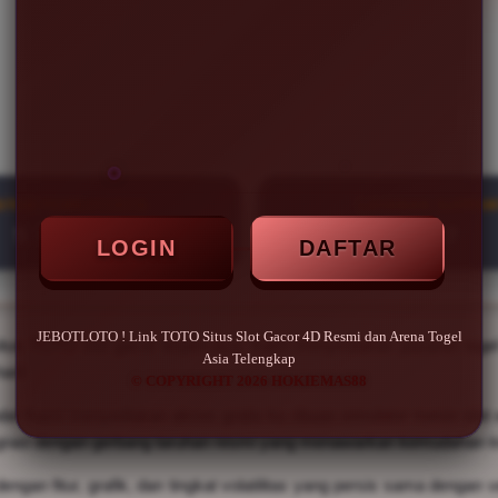
OTO Slot Gacor Terpercay
Terpopuler
ISTEM PEMBAYARAN
LAYANAN SUPPOR
5 Metode
24/7
LOGIN
DAFTAR
JEBOTLOTO ! Link TOTO Situs Slot Gacor 4D Resmi dan Arena Togel
 situs TOTO slot gacor terpercaya. Kami menyediakan pasaran toge
Asia Telengkap
ari!
© COPYRIGHT 2026 HOKIEMAS88
 Kami menyediakan akses gratis ke ribuan simulator mesin slot onl
ntegrasi dengan gerbang taruhan resmi yang menawarkan kemudahan tr
dengan fitur, grafik, dan tingkat volatilitas yang persis sama denga