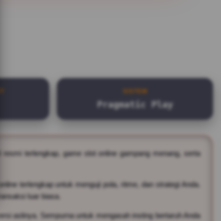
a dan Bandar Togel Asia
T
SISTEM
Pragmatic Play
l resmi terlengkap, game slot online gampang menang, serta
ine terlengkap untuk menguji pola, ritme, dan strategi Anda.
ansaksi luar biasa.
n versi aslinya. Sempurna untuk mengasah insting bertaruh Anda