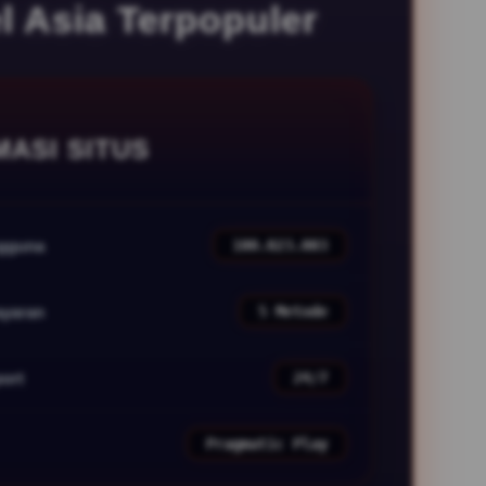
l Asia Terpopuler
MASI SITUS
ngguna
100.023.003
ayaran
5 Metode
ort
24/7
Pragmatic Play