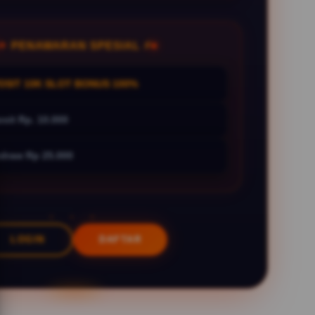
PENAWARAN SPESIAL
SIT 10K SLOT BONUS 100%
sit Rp. 10.000
hdraw Rp 25.000
LOGIN
DAFTAR