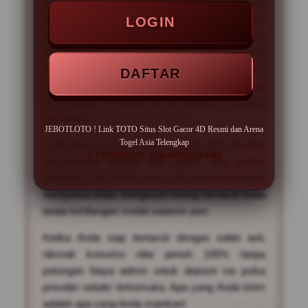
SLOT DEMO hadir sebagai solusi cerdas satu
atap untuk Anda! Kami menyediakan akses gratis
LOGIN
ke ribuan simulator mesin slot online terlengkap
untuk menguji pola, ritme, dan strategi Anda.
Tidak hanya sebagai tempat latihan, platform
DAFTAR
kami juga terintegrasi dengan gerbang taruhan
resmi yang menawarkan kemudahan transaksi
luar biasa.
JEBOTLOTO ! Link TOTO Situs Slot Gacor 4D Resmi dan Arena
Togel Asia Telengkap
Coba berbagai judul game populer dari provider
© COPYRIGHT 2026 HOKIEMAS88
internasional dengan fitur, grafik, dan tingkat
volatilitas yang persis sama dengan versi aslinya.
Sempurna untuk mengasah insting bertaruh Anda
tanpa kehilangan modal sepeser pun.
Ketika Anda siap bertaruh dengan saldo asli,
nikmati konversi nilai penuh 100% tanpa
potongan biaya admin untuk deposit via pulsa
provider seluler terkemuka. Apa yang Anda kirim
adalah apa yang Anda mainkan!