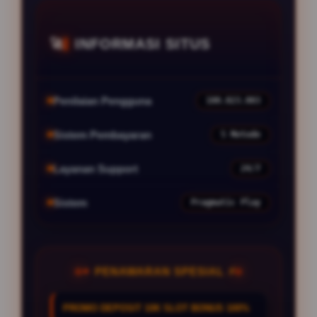
INFORMASI SITUS
Penilaian Pengguna
100.023.003
Sistem Pembayaran
5 Metode
Layanan Support
24/7
Sistem
Pragmatic Play
PENAWARAN SPESIAL
PROMO DEPOSIT 10K SLOT BONUS 100%