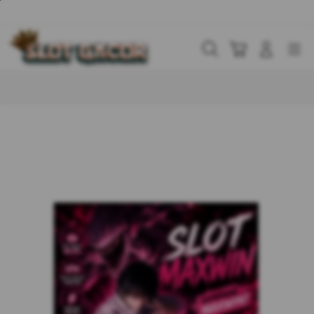
Skip
to
content
Cari
Troli
Login
Navigation
Buka Info Lebih Lanjut