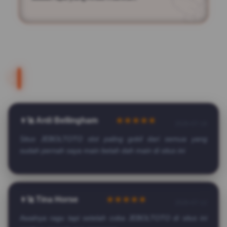
ULASAN TERBARU KOMUNITAS
JEBOLTOTO
Ardi Bellingham
★★★★★
2026-07-18
Situs JEBOLTOTO slot paling gokil dari semua yang
sudah pernah saya main betah dah main di situs ini
Tina Horse
★★★★★
2026-07-12
Awalnya ragu tapi setelah coba JEBOLTOTO di situs ini