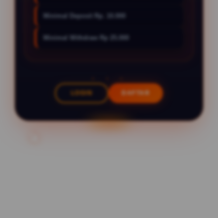
Minimal Deposit Rp. 10.000
Minimal Withdraw Rp 25.000
LOGIN
DAFTAR
Layer Popup Close
JEBOLTOTO: Link Situ
TOTO Slot Gacor Terpercaya
dan Bandar Togel Asia
Terpopuler