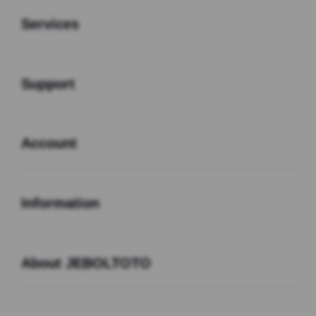
Buka
Services
Buka
Support
Buka
Account
Buka
Information
Buka
About JEBOLTOTO