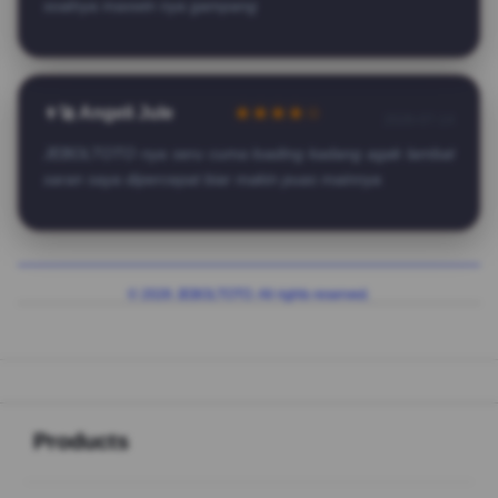
soalnya maxwin nya gampang
Angeli Jule
★★★★☆
2026-07-14
JEBOLTOTO nya seru cuma loading kadang agak lambat
saran saya dipercepat biar makin puas mainnya
© 2026 JEBOLTOTO. All rights reserved.
Buka
Footer Navigation
Products