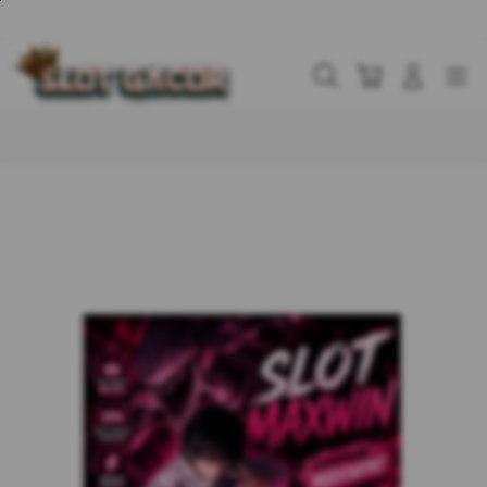
Skip
to
content
Cari
Troli
Login
Navigation
Buka Info Lebih Lanjut