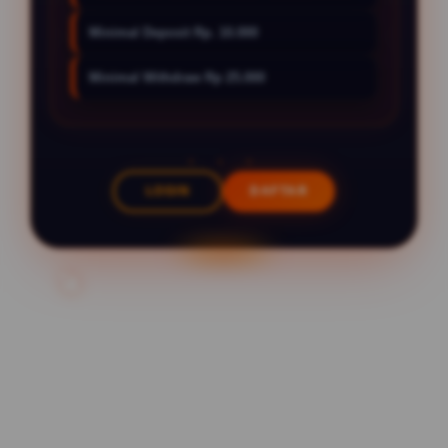
Minimal Deposit Rp. 10.000
Minimal Withdraw Rp 25.000
LOGIN
DAFTAR
Layer Popup Close
JEBOLTOTO: Link Situ
TOTO Slot Gacor Terpercaya
dan Bandar Togel Asia
Terpopuler