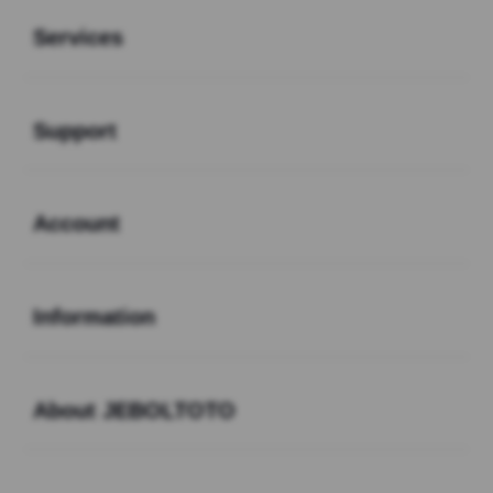
Buka
Services
Buka
Support
Buka
Account
Buka
Information
Buka
About JEBOLTOTO