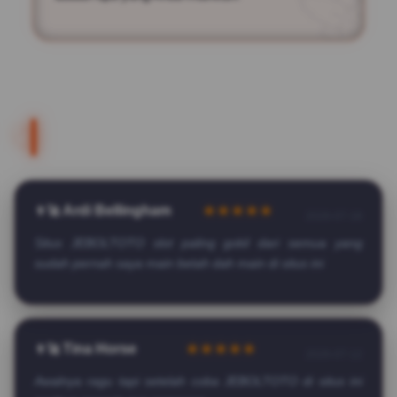
ULASAN TERBARU KOMUNITAS
JEBOLTOTO
Ardi Bellingham
★★★★★
2026-07-18
Situs JEBOLTOTO slot paling gokil dari semua yang
sudah pernah saya main betah dah main di situs ini
Tina Horse
★★★★★
2026-07-12
Awalnya ragu tapi setelah coba JEBOLTOTO di situs ini