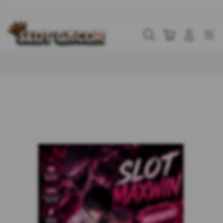
Skip
to
content
Cari
Troli
Login
Navigation
Buka Info Lebih Lanjut