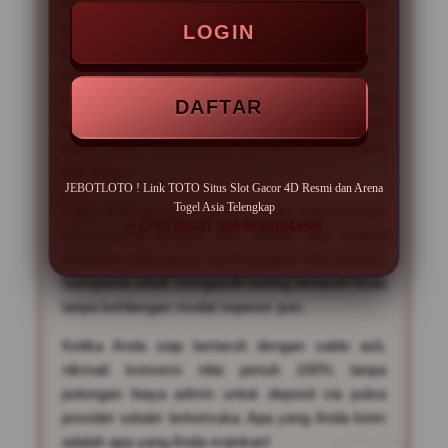
SLOT DEMO hadir sebagai solusi cerdas satu
atap untuk Anda! Kami menyediakan akses gratis
LOGIN
ke ribuan simulator mesin slot online terlengkap
untuk menguji pola, ritme, dan strategi Anda.
Tidak hanya sebagai tempat latihan, platform
DAFTAR
kami juga terintegrasi dengan gerbang taruhan
resmi yang menawarkan kemudahan transaksi
luar biasa.
JEBOTLOTO ! Link TOTO Situs Slot Gacor 4D Resmi dan Arena
Togel Asia Telengkap
Coba berbagai judul game populer dari provider
© COPYRIGHT 2026 HOKIEMAS88
internasional dengan fitur, grafik, dan tingkat
volatilitas yang persis sama dengan versi aslinya.
Sempurna untuk mengasah insting bertaruh Anda
tanpa kehilangan modal sepeser pun.
Ketika Anda siap bertaruh dengan saldo asli,
nikmati konversi nilai penuh 100% tanpa
potongan biaya admin untuk deposit via pulsa
provider seluler terkemuka. Apa yang Anda kirim
adalah apa yang Anda mainkan!