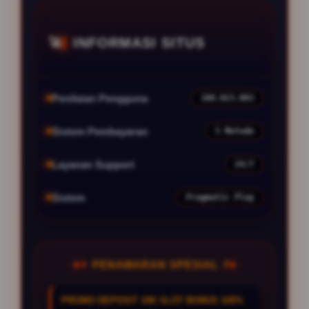
INFORMASI SITUS
Penilaian Pengguna
100.023.003
Sistem Pembayaran
5 Metode
Layanan Support
24/7
Sistem
Pragmatic Play
PENAWARAN SPESIAL
PROMO DEPOSIT 10K SLOT BONUS 100%