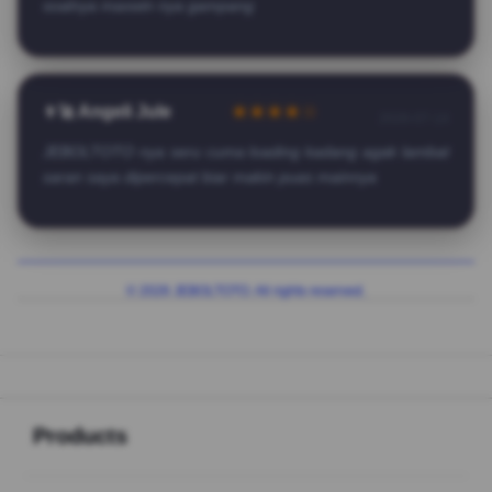
soalnya maxwin nya gampang
Angeli Jule
★★★★☆
2026-07-14
JEBOLTOTO nya seru cuma loading kadang agak lambat
saran saya dipercepat biar makin puas mainnya
© 2026 JEBOLTOTO. All rights reserved.
Buka
Footer Navigation
Products