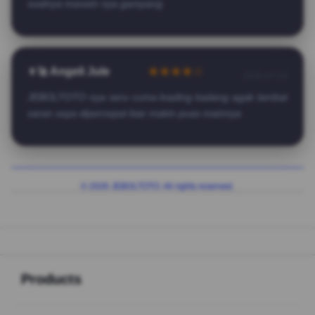
soalnya maxwin nya gampang
Angeli Jule
★★★★☆
2026-07-14
JEBOLTOTO nya seru cuma loading kadang agak lambat
saran saya dipercepat biar makin puas mainnya
© 2026 JEBOLTOTO. All rights reserved.
Buka
Footer Navigation
Products