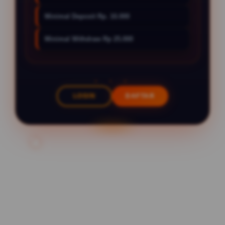
Minimal Deposit Rp. 10.000
Minimal Withdraw Rp 25.000
LOGIN
DAFTAR
Layer Popup Close
JEBOLTOTO: Link Situ
TOTO Slot Gacor Terpercaya
dan Bandar Togel Asia
Terpopuler